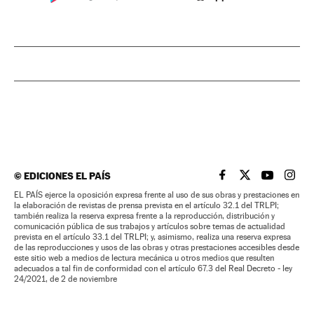
©
EDICIONES EL PAÍS
EL PAÍS BRASIL EN
EL PAÍS BRASI
EL PAÍS B
EL PA
EL PAÍS ejerce la oposición expresa frente al uso de sus obras y prestaciones en
la elaboración de revistas de prensa prevista en el artículo 32.1 del TRLPI;
también realiza la reserva expresa frente a la reproducción, distribución y
comunicación pública de sus trabajos y artículos sobre temas de actualidad
prevista en el artículo 33.1 del TRLPI; y, asimismo, realiza una reserva expresa
de las reproducciones y usos de las obras y otras prestaciones accesibles desde
este sitio web a medios de lectura mecánica u otros medios que resulten
adecuados a tal fin de conformidad con el artículo 67.3 del Real Decreto - ley
24/2021, de 2 de noviembre