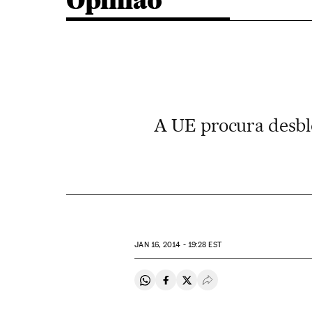
Opinião
A UE procura desblo
JAN
16, 2014 - 19:28
EST
Compartir en Whatsapp
Compartir en Facebook
Compartir en Twitter
Desplegar Redes Soci