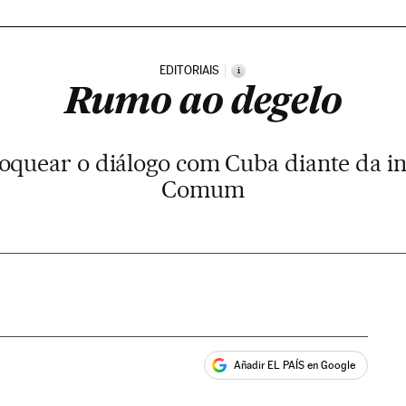
EDITORIAIS
i
Rumo ao degelo
quear o diálogo com Cuba diante da inu
Comum
Añadir EL PAÍS en Google
ales