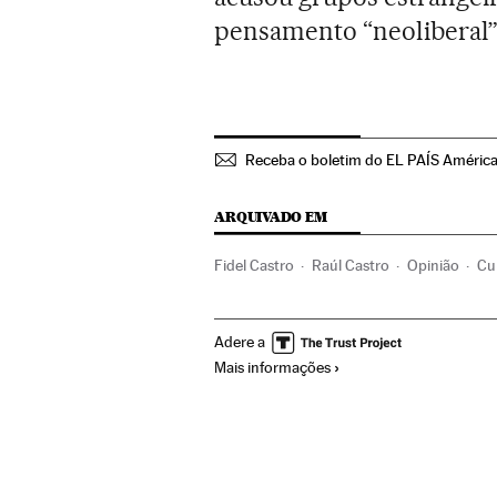
pensamento “neoliberal” 
Receba o boletim do EL PAÍS Améric
ARQUIVADO EM
Fidel Castro
Raúl Castro
Opinião
Cu
Organizações internacionais
Europa
R
Adere a
Mais informações