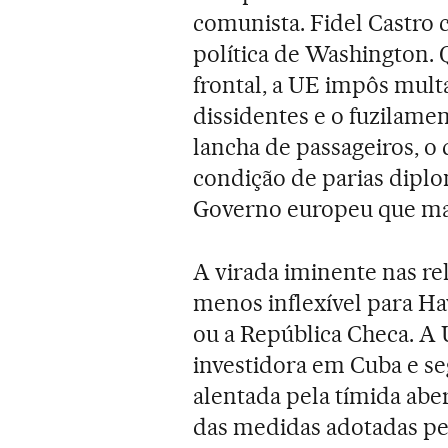
comunista. Fidel Castro
política de Washington.
frontal, a UE impôs mul
dissidentes e o fuzilame
lancha de passageiros, o
condição de parias diplo
Governo europeu que man
A virada iminente nas re
menos inflexível para H
ou a República Checa. A
investidora em Cuba e se
alentada pela tímida abe
das medidas adotadas pe