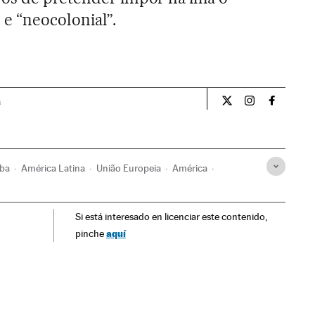
e “neocolonial”.
a
Opiniao El País Br
Opiniao El Pa
Opiniao 
ba
América Latina
União Europeia
América
elações exteriores
Si está interesado en licenciar este contenido,
aquí
pinche