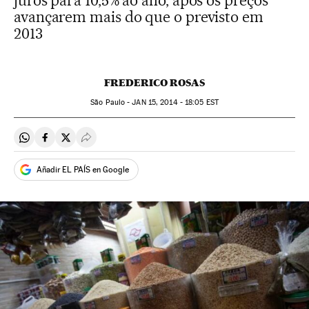
juros para 10,5% ao ano, após os preços
avançarem mais do que o previsto em
2013
FREDERICO ROSAS
São Paulo -
JAN
15, 2014 - 18:05
EST
Compartir en Whatsapp
Compartir en Facebook
Compartir en Twitter
Desplegar Redes Sociales
Añadir EL PAÍS en Google