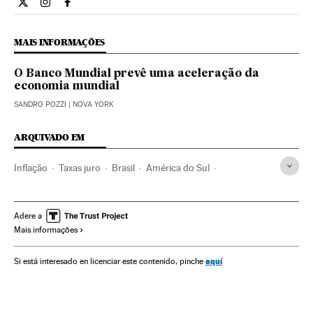
Economia El País Brasil en Twitter
Economia El País Brasil en Instagram
Economia El País Brasil en Facebook
MAIS INFORMAÇÕES
O Banco Mundial prevê uma aceleração da
economia mundial
SANDRO POZZI
| NOVA YORK
ARQUIVADO EM
Inflação
Taxas juro
Brasil
América do Sul
América Latina
Créditos
Serviços bancários
América
Copom
Banco Central do Brasil
Bancos
Banca
Adere a
Mais informações
Finanças
IPCA
IPC
Indicadores econômicos
Economia
aquí
Si está interesado en licenciar este contenido, pinche