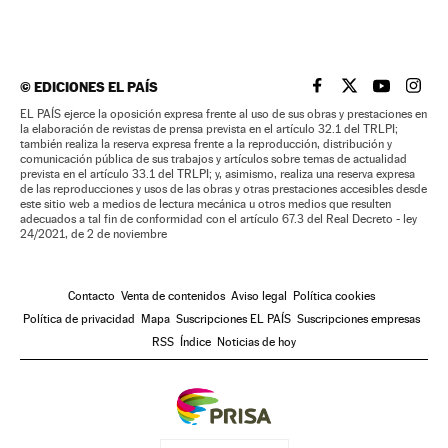
©
EDICIONES EL PAÍS
EL PAÍS BRASIL EN
EL PAÍS BRASI
EL PAÍS B
EL PA
EL PAÍS ejerce la oposición expresa frente al uso de sus obras y prestaciones en
la elaboración de revistas de prensa prevista en el artículo 32.1 del TRLPI;
también realiza la reserva expresa frente a la reproducción, distribución y
comunicación pública de sus trabajos y artículos sobre temas de actualidad
prevista en el artículo 33.1 del TRLPI; y, asimismo, realiza una reserva expresa
de las reproducciones y usos de las obras y otras prestaciones accesibles desde
este sitio web a medios de lectura mecánica u otros medios que resulten
adecuados a tal fin de conformidad con el artículo 67.3 del Real Decreto - ley
24/2021, de 2 de noviembre
Contacto
Venta de contenidos
Aviso legal
Política cookies
Política de privacidad
Mapa
Suscripciones EL PAÍS
Suscripciones empresas
RSS
Índice
Noticias de hoy