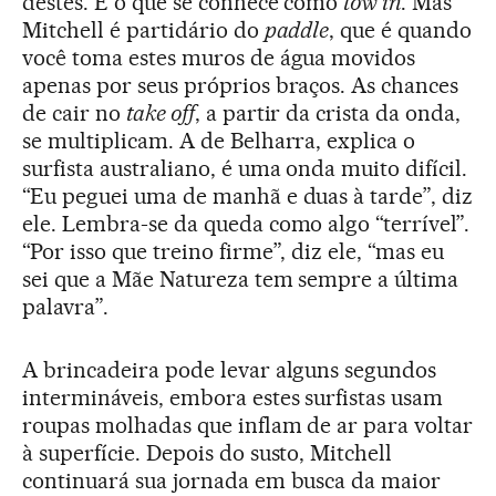
destes. É o que se conhece como
tow in
. Mas
Mitchell é partidário do
paddle
, que é quando
você toma estes muros de água movidos
apenas por seus próprios braços. As chances
de cair no
take off
, a partir da crista da onda,
se multiplicam. A de Belharra, explica o
surfista australiano, é uma onda muito difícil.
“Eu peguei uma de manhã e duas à tarde”, diz
ele. Lembra-se da queda como algo “terrível”.
“Por isso que treino firme”, diz ele, “mas eu
sei que a Mãe Natureza tem sempre a última
palavra”.
A brincadeira pode levar alguns segundos
intermináveis, embora estes surfistas usam
roupas molhadas que inflam de ar para voltar
à superfície. Depois do susto, Mitchell
continuará sua jornada em busca da maior