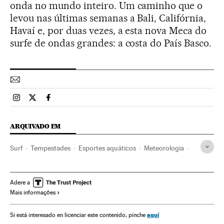
onda no mundo inteiro. Um caminho que o
levou nas últimas semanas a Bali, Califórnia,
Havaí e, por duas vezes, a esta nova Meca do
surfe de ondas grandes: a costa do País Basco.
Esportes El País Brasil en Instagram
Esportes El País Brasil en Twitter
Esportes El País Brasil en Facebook
ARQUIVADO EM
Surf
Tempestades
Esportes aquáticos
Meteorologia
Esporte extremo
Esporte risco
Esportes
Axi Muniain
Adere a
Mais informações
aquí
Si está interesado en licenciar este contenido, pinche