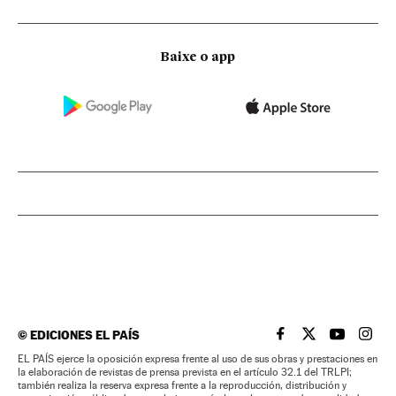
Baixe o app
©
EDICIONES EL PAÍS
EL PAÍS BRASIL EN
EL PAÍS BRASI
EL PAÍS B
EL PA
EL PAÍS ejerce la oposición expresa frente al uso de sus obras y prestaciones en
la elaboración de revistas de prensa prevista en el artículo 32.1 del TRLPI;
también realiza la reserva expresa frente a la reproducción, distribución y