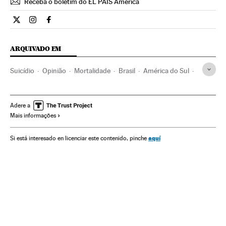
Receba o boletim do EL PAÍS América
Opiniao El País Brasil en Twitter
Opiniao El País Brasil en Instagram
Opiniao El País Brasil en Facebook
ARQUIVADO EM
Suicídio
Opinião
Mortalidade
Brasil
América do Sul
América Latina
Problemas sociais
América
Sociedade
Adere a
Mais informações
aquí
Si está interesado en licenciar este contenido, pinche