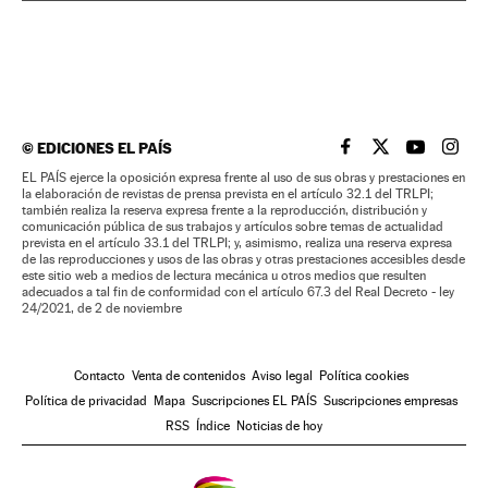
©
EDICIONES EL PAÍS
EL PAÍS BRASIL EN
EL PAÍS BRASI
EL PAÍS B
EL PA
EL PAÍS ejerce la oposición expresa frente al uso de sus obras y prestaciones en
la elaboración de revistas de prensa prevista en el artículo 32.1 del TRLPI;
también realiza la reserva expresa frente a la reproducción, distribución y
comunicación pública de sus trabajos y artículos sobre temas de actualidad
prevista en el artículo 33.1 del TRLPI; y, asimismo, realiza una reserva expresa
de las reproducciones y usos de las obras y otras prestaciones accesibles desde
este sitio web a medios de lectura mecánica u otros medios que resulten
adecuados a tal fin de conformidad con el artículo 67.3 del Real Decreto - ley
24/2021, de 2 de noviembre
Contacto
Venta de contenidos
Aviso legal
Política cookies
Política de privacidad
Mapa
Suscripciones EL PAÍS
Suscripciones empresas
RSS
Índice
Noticias de hoy