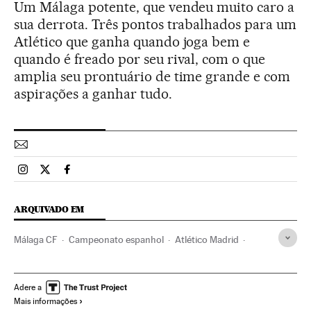
Um Málaga potente, que vendeu muito caro a
sua derrota. Três pontos trabalhados para um
Atlético que ganha quando joga bem e
quando é freado por seu rival, com o que
amplia seu prontuário de time grande e com
aspirações a ganhar tudo.
Esportes El País Brasil en Instagram
Esportes El País Brasil en Twitter
Esportes El País Brasil en Facebook
ARQUIVADO EM
Málaga CF
Campeonato espanhol
Atlético Madrid
Primeira divisão
Liga futebol
Futebol
Competições
Times esportes
Esportes
Adere a
Mais informações