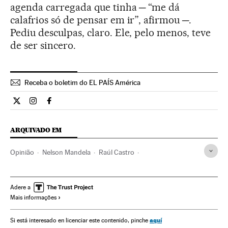
agenda carregada que tinha ─ “me dá
calafrios só de pensar em ir”, afirmou ─.
Pediu desculpas, claro. Ele, pelo menos, teve
de ser sincero.
Receba o boletim do EL PAÍS América
Opiniao El País Brasil en Twitter
Opiniao El País Brasil en Instagram
Opiniao El País Brasil en Facebook
ARQUIVADO EM
Opinião
Nelson Mandela
Raúl Castro
Teodoro Obiang Nguema
Robert Mugabe
África do Sul
Direitos humanos
África subsaariana
África meridional
Adere a
Mais informações
Ditadura
África
Política
Sociedade
aquí
Si está interesado en licenciar este contenido, pinche