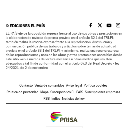
©
EDICIONES EL PAÍS
EL PAÍS BRASIL EN
EL PAÍS BRASI
EL PAÍS B
EL PA
EL PAÍS ejerce la oposición expresa frente al uso de sus obras y prestaciones en
la elaboración de revistas de prensa prevista en el artículo 32.1 del TRLPI;
también realiza la reserva expresa frente a la reproducción, distribución y
comunicación pública de sus trabajos y artículos sobre temas de actualidad
prevista en el artículo 33.1 del TRLPI; y, asimismo, realiza una reserva expresa
de las reproducciones y usos de las obras y otras prestaciones accesibles desde
este sitio web a medios de lectura mecánica u otros medios que resulten
adecuados a tal fin de conformidad con el artículo 67.3 del Real Decreto - ley
24/2021, de 2 de noviembre
Contacto
Venta de contenidos
Aviso legal
Política cookies
Política de privacidad
Mapa
Suscripciones EL PAÍS
Suscripciones empresas
RSS
Índice
Noticias de hoy