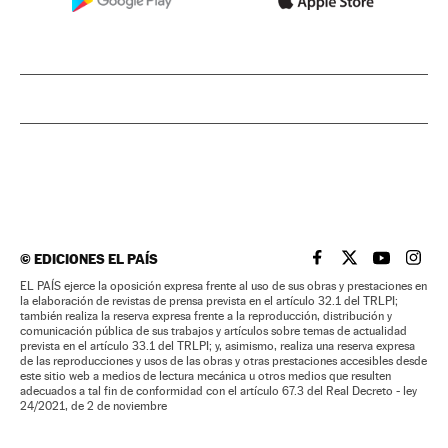
©
EDICIONES EL PAÍS
EL PAÍS BRASIL EN
EL PAÍS BRASI
EL PAÍS B
EL PA
EL PAÍS ejerce la oposición expresa frente al uso de sus obras y prestaciones en
la elaboración de revistas de prensa prevista en el artículo 32.1 del TRLPI;
también realiza la reserva expresa frente a la reproducción, distribución y
comunicación pública de sus trabajos y artículos sobre temas de actualidad
prevista en el artículo 33.1 del TRLPI; y, asimismo, realiza una reserva expresa
de las reproducciones y usos de las obras y otras prestaciones accesibles desde
este sitio web a medios de lectura mecánica u otros medios que resulten
adecuados a tal fin de conformidad con el artículo 67.3 del Real Decreto - ley
24/2021, de 2 de noviembre