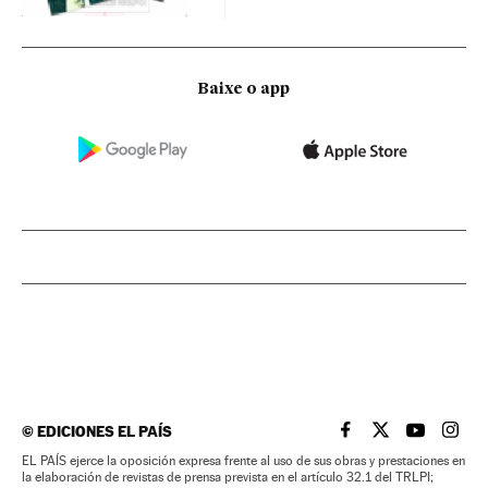
Baixe o app
©
EDICIONES EL PAÍS
EL PAÍS BRASIL EN
EL PAÍS BRASI
EL PAÍS B
EL PA
EL PAÍS ejerce la oposición expresa frente al uso de sus obras y prestaciones en
la elaboración de revistas de prensa prevista en el artículo 32.1 del TRLPI;