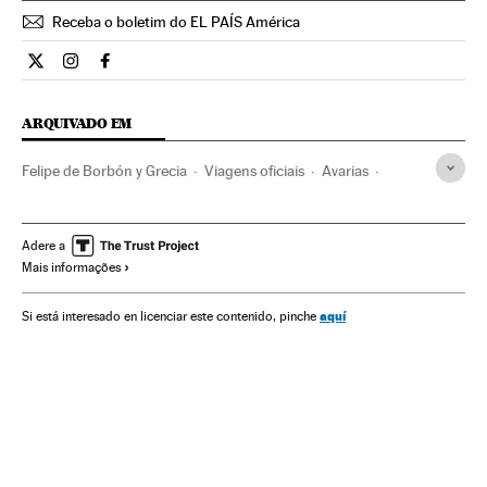
Receba o boletim do EL PAÍS América
Opiniao El País Brasil en Twitter
Opiniao El País Brasil en Instagram
Opiniao El País Brasil en Facebook
ARQUIVADO EM
Felipe de Borbón y Grecia
Viagens oficiais
Avarias
Opinião
Príncipe das Astúrias
Casa Real
Incidências transporte
Brasil
América Latina
Adere a
Mais informações
América do Sul
Política
Relações exteriores
América
Transporte
aquí
Si está interesado en licenciar este contenido, pinche