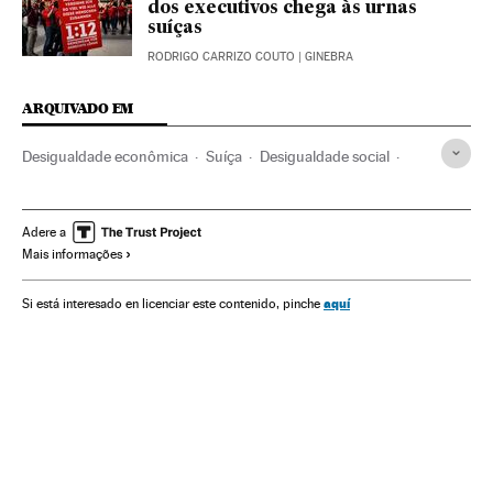
dos executivos chega às urnas
suíças
RODRIGO CARRIZO COUTO
| GINEBRA
ARQUIVADO EM
Desigualdade econômica
Suíça
Desigualdade social
Juventudes partidos
Salário
Referendo
Organização partidos
Partidos políticos
Adere a
Mais informações
Europa Ocidental
Condições trabalho
Empresas
Eleições
Europa
Economia
Política
Sociedade
aquí
Si está interesado en licenciar este contenido, pinche
Trabalho