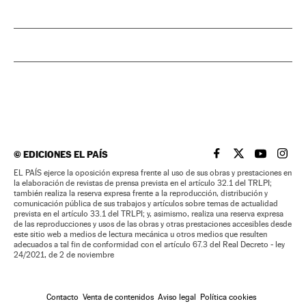
©
EDICIONES EL PAÍS
EL PAÍS BRASIL EN
EL PAÍS BRASI
EL PAÍS B
EL PA
EL PAÍS ejerce la oposición expresa frente al uso de sus obras y prestaciones en
la elaboración de revistas de prensa prevista en el artículo 32.1 del TRLPI;
también realiza la reserva expresa frente a la reproducción, distribución y
comunicación pública de sus trabajos y artículos sobre temas de actualidad
prevista en el artículo 33.1 del TRLPI; y, asimismo, realiza una reserva expresa
de las reproducciones y usos de las obras y otras prestaciones accesibles desde
este sitio web a medios de lectura mecánica u otros medios que resulten
adecuados a tal fin de conformidad con el artículo 67.3 del Real Decreto - ley
24/2021, de 2 de noviembre
Contacto
Venta de contenidos
Aviso legal
Política cookies