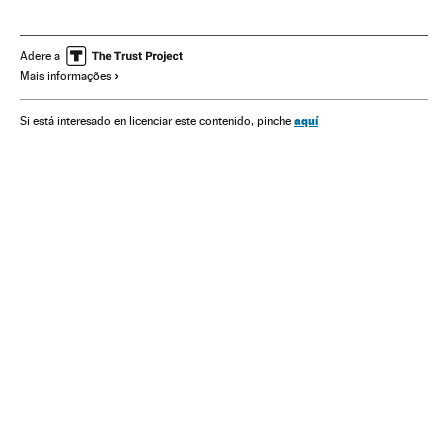
América Latina
Parlamento
Regulamento jurídico
América
Legislação
Política
Justiça
Nicolás Maduro
Adere a
Mais informações
aquí
Si está interesado en licenciar este contenido, pinche