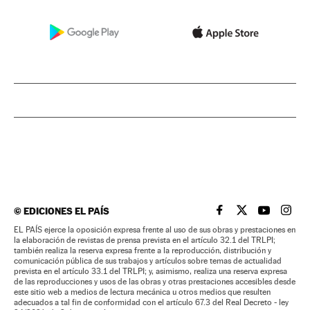
©
EDICIONES EL PAÍS
EL PAÍS BRASIL EN
EL PAÍS BRASI
EL PAÍS B
EL PA
EL PAÍS ejerce la oposición expresa frente al uso de sus obras y prestaciones en
la elaboración de revistas de prensa prevista en el artículo 32.1 del TRLPI;
también realiza la reserva expresa frente a la reproducción, distribución y
comunicación pública de sus trabajos y artículos sobre temas de actualidad
prevista en el artículo 33.1 del TRLPI; y, asimismo, realiza una reserva expresa
de las reproducciones y usos de las obras y otras prestaciones accesibles desde
este sitio web a medios de lectura mecánica u otros medios que resulten
adecuados a tal fin de conformidad con el artículo 67.3 del Real Decreto - ley