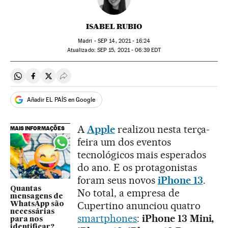
ISABEL RUBIO
Madri -
SEP
14, 2021 - 16:24
atualizado:
SEP
15, 2021 - 06:39
EDT
Compartir en Whatsapp
Compartir en Facebook
Compartir en Twitter
Desplegar Redes Sociales
Añadir EL PAÍS en Google
A
Apple
realizou nesta terça-
MAIS INFORMAÇÕES
feira um dos eventos
tecnológicos mais esperados
do ano. E os protagonistas
foram seus novos
iPhone 13
.
Quantas
No total, a empresa de
mensagens de
Cupertino anunciou quatro
WhatsApp são
necessárias
smartphones
:
iPhone 13 Mini,
para nos
identificar?