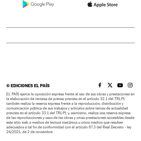
©
EDICIONES EL PAÍS
EL PAÍS BRASIL EN
EL PAÍS BRASI
EL PAÍS B
EL PA
EL PAÍS ejerce la oposición expresa frente al uso de sus obras y prestaciones en
la elaboración de revistas de prensa prevista en el artículo 32.1 del TRLPI;
también realiza la reserva expresa frente a la reproducción, distribución y
comunicación pública de sus trabajos y artículos sobre temas de actualidad
prevista en el artículo 33.1 del TRLPI; y, asimismo, realiza una reserva expresa
de las reproducciones y usos de las obras y otras prestaciones accesibles desde
este sitio web a medios de lectura mecánica u otros medios que resulten
adecuados a tal fin de conformidad con el artículo 67.3 del Real Decreto - ley
24/2021, de 2 de noviembre