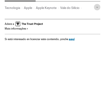
Tecnologia
Apple
Apple Keynote
Vale do Silício
Apple Watch Series 3
Apple Watch Series 2
iPhone
iPhone 12
Smartphone
Telefonia
Telefonia internet
Adere a
Mais informações
Tecnología personal
Tecnologia portável
Apple TV
aquí
Si está interesado en licenciar este contenido, pinche