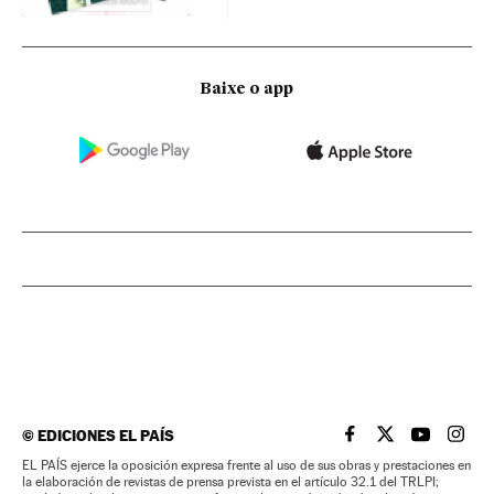
Baixe o app
©
EDICIONES EL PAÍS
EL PAÍS BRASIL EN
EL PAÍS BRASI
EL PAÍS B
EL PA
EL PAÍS ejerce la oposición expresa frente al uso de sus obras y prestaciones en
la elaboración de revistas de prensa prevista en el artículo 32.1 del TRLPI;