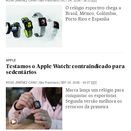
ROSA JIMÉNEZ CANO
|
San Francisco
|
OCT 24, 2016 - 18:21
EDT
O relógio esportivo chega a
Brasil, México, Colômbia,
Porto Rico e Espanha
APPLE
Testamos o Apple Watch: contraindicado para
sedentários
ROSA JIMÉNEZ CANO
|
São Francisco
|
SEP 14, 2016 - 14:07
EDT
Marca lança um relógio para
conquistar os esportistas.
Segunda versão melhora os
recursos da primeira