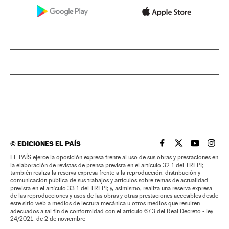
©
EDICIONES EL PAÍS
EL PAÍS BRASIL EN
EL PAÍS BRASI
EL PAÍS B
EL PA
EL PAÍS ejerce la oposición expresa frente al uso de sus obras y prestaciones en
la elaboración de revistas de prensa prevista en el artículo 32.1 del TRLPI;
también realiza la reserva expresa frente a la reproducción, distribución y
comunicación pública de sus trabajos y artículos sobre temas de actualidad
prevista en el artículo 33.1 del TRLPI; y, asimismo, realiza una reserva expresa
de las reproducciones y usos de las obras y otras prestaciones accesibles desde
este sitio web a medios de lectura mecánica u otros medios que resulten
adecuados a tal fin de conformidad con el artículo 67.3 del Real Decreto - ley
24/2021, de 2 de noviembre