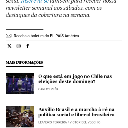
sexta.
Inscreva-se
também para receber nossa
newsletter semanal aos sábados, com os
destaques da cobertura na semana.
Receba o boletim do EL PAÍS América
Opiniao El País Brasil en Twitter
Opiniao El País Brasil en Instagram
Opiniao El País Brasil en Facebook
MAIS INFORMAÇÕES
O que está em jogo no Chile nas
eleições deste domingo?
CARLOS PEÑA
Auxílio Brasil e a marcha à ré na
política social e liberal brasileira
LEANDRO FERREIRA
/
VICTOR DEL VECCHIO