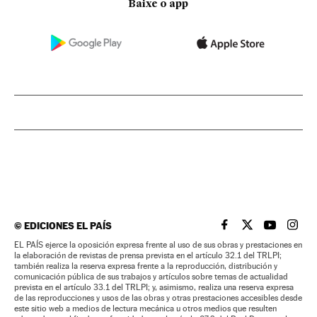
Baixe o app
©
EDICIONES EL PAÍS
EL PAÍS BRASIL EN
EL PAÍS BRASI
EL PAÍS B
EL PA
EL PAÍS ejerce la oposición expresa frente al uso de sus obras y prestaciones en
la elaboración de revistas de prensa prevista en el artículo 32.1 del TRLPI;
también realiza la reserva expresa frente a la reproducción, distribución y
comunicación pública de sus trabajos y artículos sobre temas de actualidad
prevista en el artículo 33.1 del TRLPI; y, asimismo, realiza una reserva expresa
de las reproducciones y usos de las obras y otras prestaciones accesibles desde
este sitio web a medios de lectura mecánica u otros medios que resulten