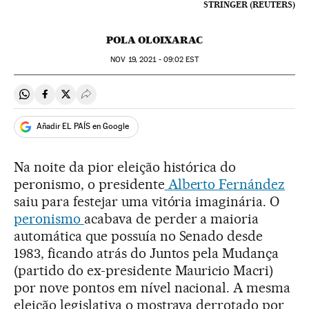
STRINGER (REUTERS)
POLA OLOIXARAC
NOV
19, 2021 - 09:02
EST
Compartir en Whatsapp
Compartir en Facebook
Compartir en Twitter
Desplegar Redes Sociales
Añadir EL PAÍS en Google
Na noite da pior eleição histórica do
peronismo, o presidente
Alberto Fernández
saiu para festejar uma vitória imaginária. O
peronismo
acabava de perder a maioria
automática que possuía no Senado desde
1983, ficando atrás do Juntos pela Mudança
(partido do ex-presidente Mauricio Macri)
por nove pontos em nível nacional. A mesma
eleição legislativa o mostrava derrotado por