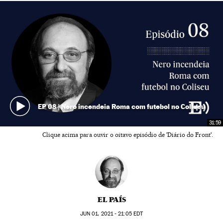
EP 08 | Nero incendeia Roma com futebol no Coliseu
31:59
Clique acima para ouvir o oitavo episódio de 'Diário do Front'.
EL PAÍS
JUN
01, 2021 - 21:05
EDT