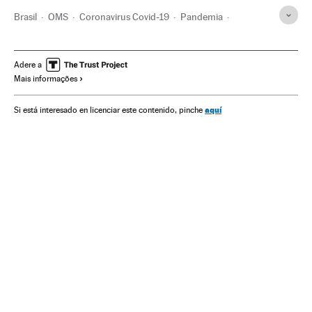
Brasil
OMS
Coronavirus Covid-19
Pandemia
Coronavirus
Doenças infecciosas
Doenças respiratórias
Ministério Saúde
Opinião
Neurociência
Redes sociais
Adere a
Mais informações
Podcast
Opinião pública
Índia
Vacinação
Vacinas
Copa América
Jair Bolsonaro
Futebol
Indiana
aquí
Si está interesado en licenciar este contenido, pinche