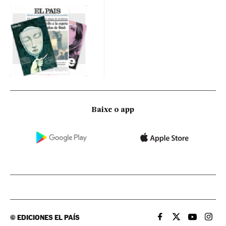
Baixe o app
©
EDICIONES EL PAÍS
EL PAÍS BRASIL EN
EL PAÍS BRASI
EL PAÍS B
EL PA