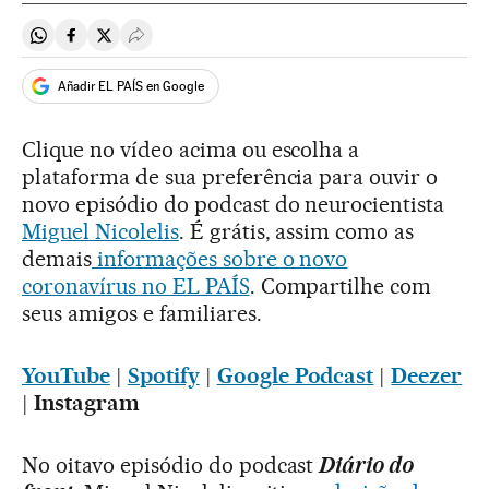
Compartir en Whatsapp
Compartir en Facebook
Compartir en Twitter
Desplegar Redes Sociales
Añadir EL PAÍS en Google
Clique no vídeo acima ou escolha a
plataforma de sua preferência para ouvir o
novo episódio do podcast do neurocientista
Miguel Nicolelis
. É grátis, assim como as
demais
informações sobre o novo
coronavírus no EL PAÍS
. Compartilhe com
seus amigos e familiares.
YouTube
|
Spotify
|
Google Podcast
|
Deezer
| Instagram
No oitavo episódio do podcast
Diário do