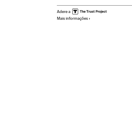
Doenças infecciosas
Idosos
Opinião
Adere a
Mais informações