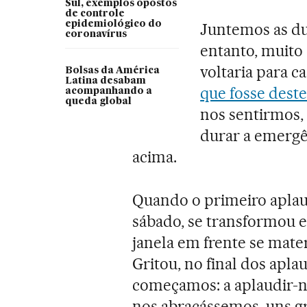
Sul, exemplos opostos
de controle
epidemiológico do
Juntemos as dua
coronavírus
entanto, muito
voltaria para c
Bolsas da América
Latina desabam
que fosse deste
acompanhando a
queda global
nos sentirmos,
durar a emergên
acima.
Quando o primeiro apla
sábado, se transformou e
janela em frente se mater
Gritou, no final dos aplau
começamos: a aplaudir-n
nos abraçássemos, uns gr