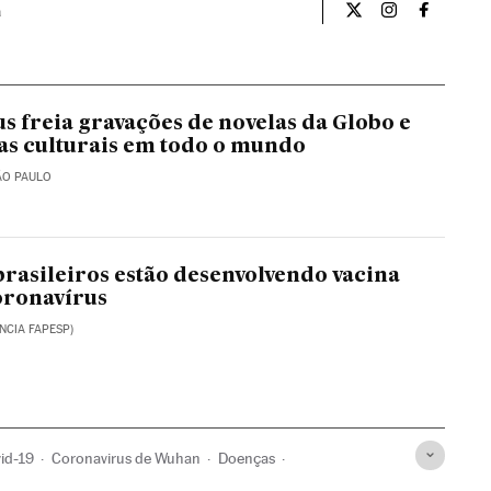
a
Opiniao El País Br
Opiniao El Pa
Opiniao 
s freia gravações de novelas da Globo e
ias culturais em todo o mundo
ÃO PAULO
 brasileiros estão desenvolvendo vacina
oronavírus
NCIA FAPESP)
id-19
Coronavirus de Wuhan
Doenças