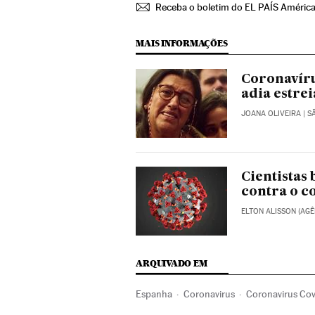
Receba o boletim do EL PAÍS Améric
MAIS INFORMAÇÕES
Coronavíru
adia estre
JOANA OLIVEIRA
| S
Cientistas
contra o c
ELTON ALISSON (AGÊ
ARQUIVADO EM
Espanha
Coronavirus
Coronavirus Cov