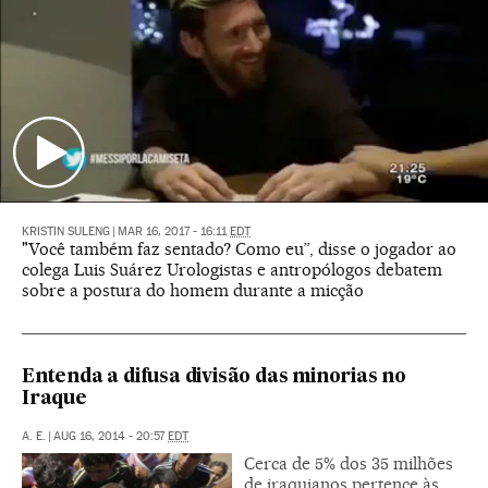
KRISTIN SULENG
|
MAR 16, 2017 - 16:11
EDT
"Você também faz sentado? Como eu”, disse o jogador ao
colega Luis Suárez Urologistas e antropólogos debatem
sobre a postura do homem durante a micção
Entenda a difusa divisão das minorias no
Iraque
A. E.
|
AUG 16, 2014 - 20:57
EDT
Cerca de 5% dos 35 milhões
de iraquianos pertence às