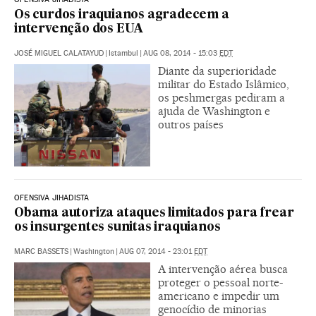
Os curdos iraquianos agradecem a
intervenção dos EUA
JOSÉ MIGUEL CALATAYUD
|
Istambul
|
AUG 08, 2014 - 15:03
EDT
Diante da superioridade
militar do Estado Islâmico,
os peshmergas pediram a
ajuda de Washington e
outros países
OFENSIVA JIHADISTA
Obama autoriza ataques limitados para frear
os insurgentes sunitas iraquianos
MARC BASSETS
|
Washington
|
AUG 07, 2014 - 23:01
EDT
A intervenção aérea busca
proteger o pessoal norte-
americano e impedir um
genocídio de minorias