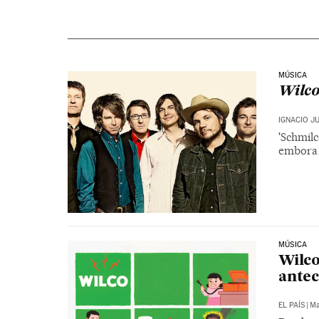
MÚSICA
Wilco
IGNACIO JU
'Schmilc
embora 
MÚSICA
Wilco
antec
EL PAÍS
|
Ma