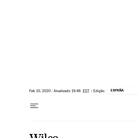
Pular para o conteúdo
ESPAÑA
Feb 10, 2020
|
Atualizado 19:46
EST
|
Edição:
Wilco