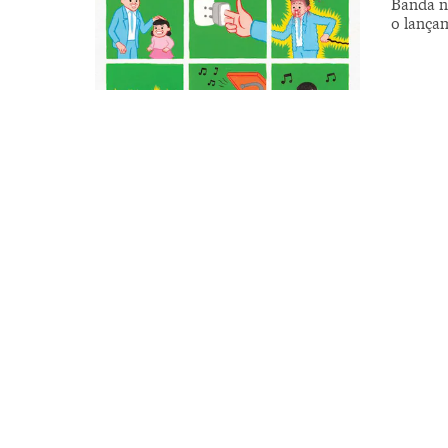
Banda n
o lança