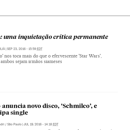
: uma inquietação crítica permanente
LIÀ
|
SEP 23, 2016 - 15:59
EDT
o' nos toca mais do que o efervescente 'Star Wars',
ambos sejam irmãos siameses
 anuncia novo disco, ‘Schmilco’, e
ipa single
dri / São Paulo
|
JUL 19, 2016 - 14:18
EDT