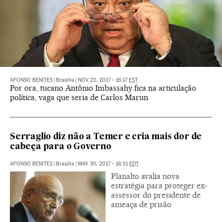
AFONSO BENITES
|
Brasília
|
NOV 22, 2017 - 16:17
EST
Por ora, tucano Antônio Imbassahy fica na articulação
política, vaga que seria de Carlos Marun
Serraglio diz não a Temer e cria mais dor de
cabeça para o Governo
AFONSO BENITES
|
Brasília
|
MAY 30, 2017 - 16:31
EDT
Planalto avalia nova
estratégia para proteger ex-
assessor do presidente de
ameaça de prisão