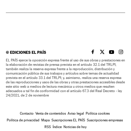
©
EDICIONES EL PAÍS
EL PAÍS BRASIL EN
EL PAÍS BRASI
EL PAÍS B
EL PA
EL PAÍS ejerce la oposición expresa frente al uso de sus obras y prestaciones en
la elaboración de revistas de prensa prevista en el artículo 32.1 del TRLPI;
también realiza la reserva expresa frente a la reproducción, distribución y
comunicación pública de sus trabajos y artículos sobre temas de actualidad
prevista en el artículo 33.1 del TRLPI; y, asimismo, realiza una reserva expresa
de las reproducciones y usos de las obras y otras prestaciones accesibles desde
este sitio web a medios de lectura mecánica u otros medios que resulten
adecuados a tal fin de conformidad con el artículo 67.3 del Real Decreto - ley
24/2021, de 2 de noviembre
Contacto
Venta de contenidos
Aviso legal
Política cookies
Política de privacidad
Mapa
Suscripciones EL PAÍS
Suscripciones empresas
RSS
Índice
Noticias de hoy