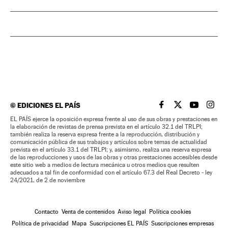
©
EDICIONES EL PAÍS
EL PAÍS BRASIL EN
EL PAÍS BRASI
EL PAÍS B
EL PA
EL PAÍS ejerce la oposición expresa frente al uso de sus obras y prestaciones en
la elaboración de revistas de prensa prevista en el artículo 32.1 del TRLPI;
también realiza la reserva expresa frente a la reproducción, distribución y
comunicación pública de sus trabajos y artículos sobre temas de actualidad
prevista en el artículo 33.1 del TRLPI; y, asimismo, realiza una reserva expresa
de las reproducciones y usos de las obras y otras prestaciones accesibles desde
este sitio web a medios de lectura mecánica u otros medios que resulten
adecuados a tal fin de conformidad con el artículo 67.3 del Real Decreto - ley
24/2021, de 2 de noviembre
Contacto
Venta de contenidos
Aviso legal
Política cookies
Política de privacidad
Mapa
Suscripciones EL PAÍS
Suscripciones empresas