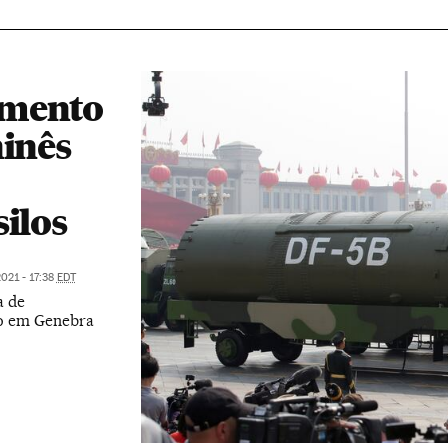
umento
hinês
ilos
2021 - 17:38
EDT
a de
ro em Genebra