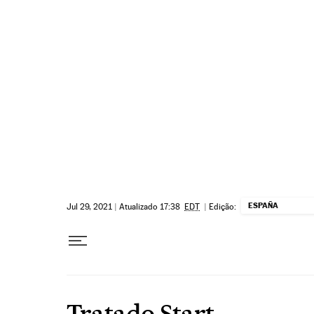
Pular para o conteúdo
ESPAÑA
Jul 29, 2021
|
Atualizado 17:38
EDT
|
Edição:
Tratado Start