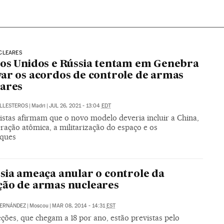
CLEARES
os Unidos e Rússia tentam em Genebra
ar os acordos de controle de armas
ares
ALLESTEROS
|
Madri
|
JUL 26, 2021 - 13:04
EDT
istas afirmam que o novo modelo deveria incluir a China,
eração atômica, a militarização do espaço e os
aques
sia ameaça anular o controle da
ão de armas nucleares
FERNÁNDEZ
|
Moscou
|
MAR 08, 2014 - 14:31
EST
ções, que chegam a 18 por ano, estão previstas pelo