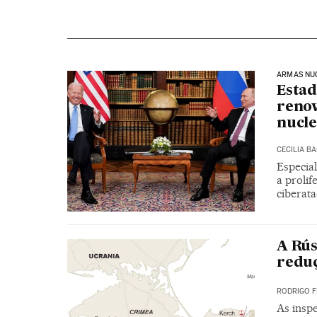
ARMAS NU
Estad
renov
nucle
CECILIA B
Especial
a prolif
ciberat
A Rús
reduç
RODRIGO 
As inspe