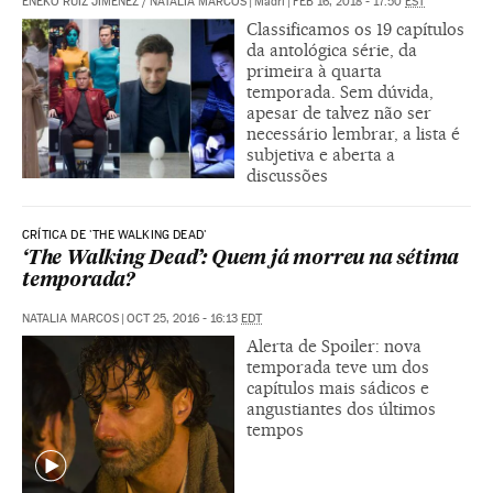
ENEKO RUIZ JIMÉNEZ
/
NATALIA MARCOS
|
Madri
|
FEB 16, 2018 - 17:50
EST
Classificamos os 19 capítulos
da antológica série, da
primeira à quarta
temporada. Sem dúvida,
apesar de talvez não ser
necessário lembrar, a lista é
subjetiva e aberta a
discussões
CRÍTICA DE 'THE WALKING DEAD'
‘The Walking Dead’: Quem já morreu na sétima
temporada?
NATALIA MARCOS
|
OCT 25, 2016 - 16:13
EDT
Alerta de Spoiler: nova
temporada teve um dos
capítulos mais sádicos e
angustiantes dos últimos
tempos