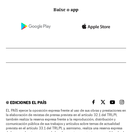
Baixe o app
©
EDICIONES EL PAÍS
EL PAÍS BRASIL EN
EL PAÍS BRASI
EL PAÍS B
EL PA
EL PAÍS ejerce la oposición expresa frente al uso de sus obras y prestaciones en
la elaboración de revistas de prensa prevista en el artículo 32.1 del TRLPI;
también realiza la reserva expresa frente a la reproducción, distribución y
comunicación pública de sus trabajos y artículos sobre temas de actualidad
prevista en el artículo 33.1 del TRLPI; y, asimismo, realiza una reserva expresa