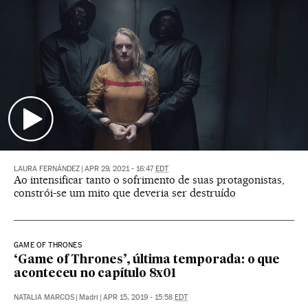
LAURA FERNÁNDEZ
|
APR 29, 2021 - 16:47
EDT
Ao intensificar tanto o sofrimento de suas protagonistas,
constrói-se um mito que deveria ser destruído
GAME OF THRONES
‘Game of Thrones’, última temporada: o que
aconteceu no capítulo 8x01
NATALIA MARCOS
|
Madri
|
APR 15, 2019 - 15:58
EDT