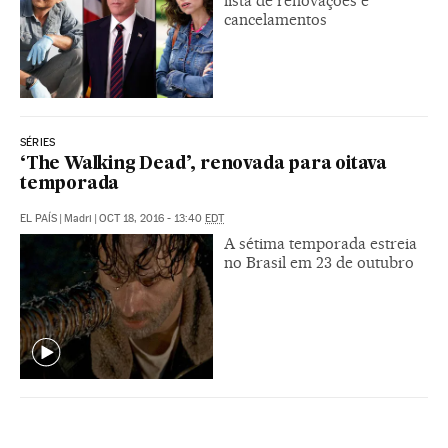
lista de renovações e
cancelamentos
SÉRIES
‘The Walking Dead’, renovada para oitava
temporada
EL PAÍS
|
Madri
|
OCT 18, 2016 - 13:40
EDT
A sétima temporada estreia
no Brasil em 23 de outubro