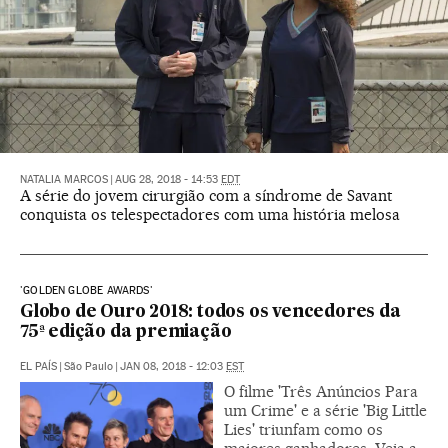
NATALIA MARCOS
|
AUG 28, 2018 - 14:53
EDT
A série do jovem cirurgião com a síndrome de Savant
conquista os telespectadores com uma história melosa
'GOLDEN GLOBE AWARDS'
Globo de Ouro 2018: todos os vencedores da
75ª edição da premiação
EL PAÍS
|
São Paulo
|
JAN 08, 2018 - 12:03
EST
O filme 'Três Anúncios Para
um Crime' e a série 'Big Little
Lies' triunfam como os