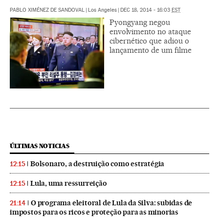
PABLO XIMÉNEZ DE SANDOVAL
|
Los Angeles
|
DEC 18, 2014 - 16:03
EST
Pyongyang negou
envolvimento no ataque
cibernético que adiou o
lançamento de um filme
ÚLTIMAS NOTICIAS
Bolsonaro, a destruição como estratégia
12:15
Lula, uma ressurreição
12:15
O programa eleitoral de Lula da Silva: subidas de
21:14
impostos para os ricos e proteção para as minorias