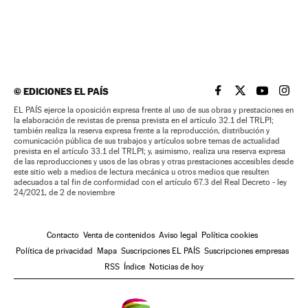
©
EDICIONES EL PAÍS
EL PAÍS BRASIL EN
EL PAÍS BRASI
EL PAÍS B
EL PA
EL PAÍS ejerce la oposición expresa frente al uso de sus obras y prestaciones en
la elaboración de revistas de prensa prevista en el artículo 32.1 del TRLPI;
también realiza la reserva expresa frente a la reproducción, distribución y
comunicación pública de sus trabajos y artículos sobre temas de actualidad
prevista en el artículo 33.1 del TRLPI; y, asimismo, realiza una reserva expresa
de las reproducciones y usos de las obras y otras prestaciones accesibles desde
este sitio web a medios de lectura mecánica u otros medios que resulten
adecuados a tal fin de conformidad con el artículo 67.3 del Real Decreto - ley
24/2021, de 2 de noviembre
Contacto
Venta de contenidos
Aviso legal
Política cookies
Política de privacidad
Mapa
Suscripciones EL PAÍS
Suscripciones empresas
RSS
Índice
Noticias de hoy