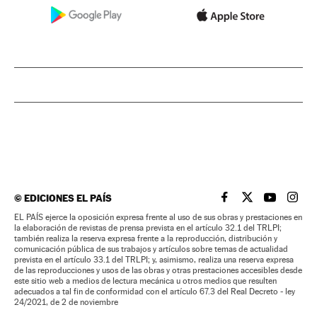
©
EDICIONES EL PAÍS
EL PAÍS BRASIL EN
EL PAÍS BRASI
EL PAÍS B
EL PA
EL PAÍS ejerce la oposición expresa frente al uso de sus obras y prestaciones en
la elaboración de revistas de prensa prevista en el artículo 32.1 del TRLPI;
también realiza la reserva expresa frente a la reproducción, distribución y
comunicación pública de sus trabajos y artículos sobre temas de actualidad
prevista en el artículo 33.1 del TRLPI; y, asimismo, realiza una reserva expresa
de las reproducciones y usos de las obras y otras prestaciones accesibles desde
este sitio web a medios de lectura mecánica u otros medios que resulten
adecuados a tal fin de conformidad con el artículo 67.3 del Real Decreto - ley
24/2021, de 2 de noviembre