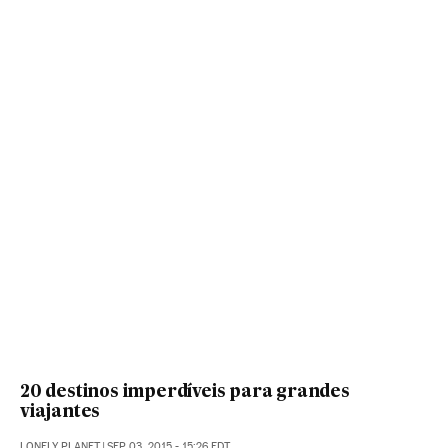
20 destinos imperdíveis para grandes
viajantes
LONELY PLANET
|
SEP 03, 2015 - 15:26
EDT