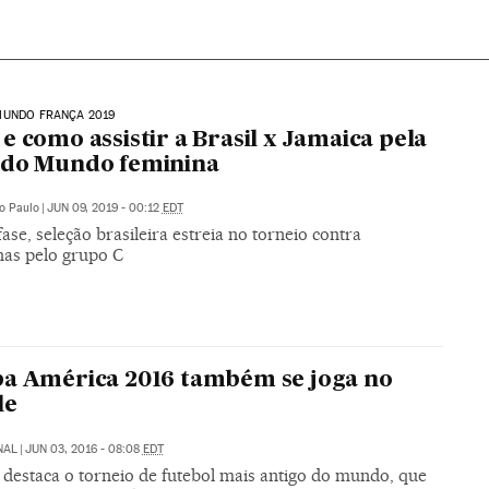
MUNDO FRANÇA 2019
e como assistir a Brasil x Jamaica pela
 do Mundo feminina
o Paulo
|
JUN 09, 2019 - 00:12
EDT
se, seleção brasileira estreia no torneio contra
has pelo grupo C
a América 2016 também se joga no
le
NAL
|
JUN 03, 2016 - 08:08
EDT
 destaca o torneio de futebol mais antigo do mundo, que