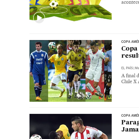
acontec
COPA AMÉ
Copa 
resul
EL PAÍS
|
Ma
A final
Chile X
COPA AMÉ
Parag
Jama