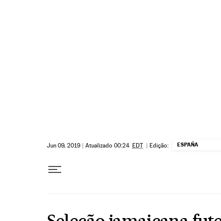
Pular para o conteúdo
ESPAÑA
Jun 09, 2019
|
Atualizado 00:24
EDT
|
Edição:
Seleção jamaicana fut