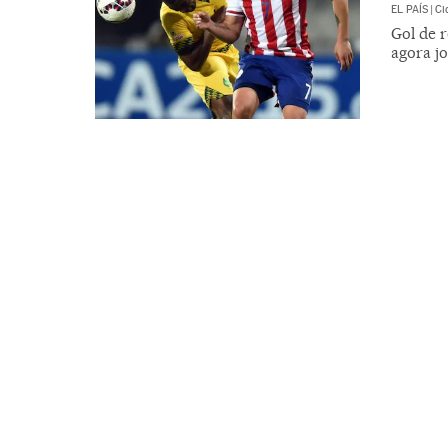
EL PAÍS
|
Ci
Gol de r
agora j