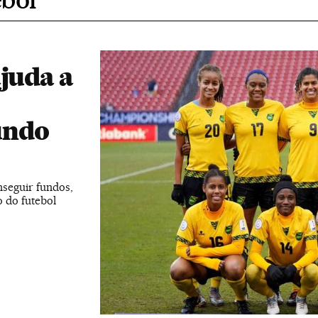
ajuda a
undo
seguir fundos,
o do futebol