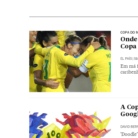
COPA DO 
Onde 
Copa
EL PAÍS
|
Sã
Em má fa
cariben
A Cop
Goog
DAVID BER
'Doodle'