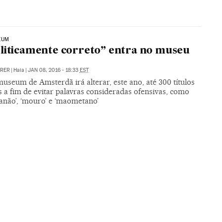
EUM
liticamente correto” entra no museu
RRER
|
Haia
|
JAN 08, 2016 - 18:33
EST
useum de Amsterdã irá alterar, este ano, até 300 títulos
 a fim de evitar palavras consideradas ofensivas, como
 ‘anão’, ‘mouro’ e ‘maometano’