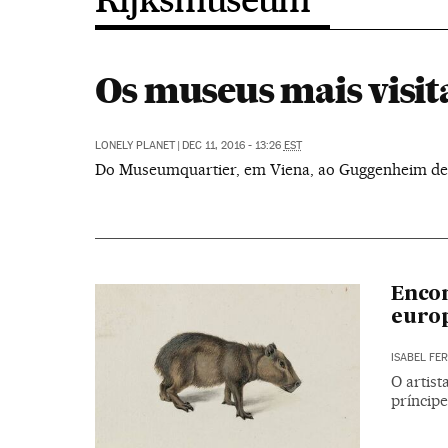
Os museus mais visi
LONELY PLANET
|
DEC 11, 2016 - 13:26
EST
Do Museumquartier, em Viena, ao Guggenheim de Bi
Encon
europ
ISABEL FE
O artist
príncip