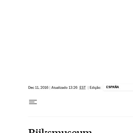
Pular para o conteúdo
ESPAÑA
Dec 11, 2016
|
Atualizado 13:26
EST
|
Edição:
Rijksmuseum