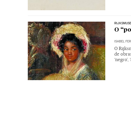
RIJKSMUS
O “po
ISABEL FE
O Rijksm
de obras
‘negro’,