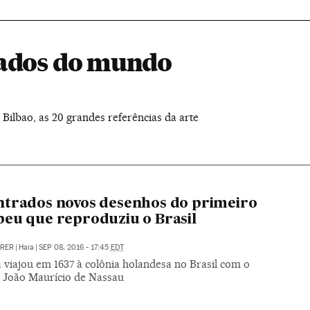
tados do mundo
lbao, as 20 grandes referências da arte
trados novos desenhos do primeiro
eu que reproduziu o Brasil
RRER
|
Haia
|
SEP 08, 2016 - 17:45
EDT
a viajou em 1637 à colônia holandesa no Brasil com o
e João Maurício de Nassau