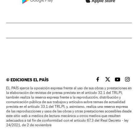
©
EDICIONES EL PAÍS
EL PAÍS BRASIL EN
EL PAÍS BRASI
EL PAÍS B
EL PA
EL PAÍS ejerce la oposición expresa frente al uso de sus obras y prestaciones en
la elaboración de revistas de prensa prevista en el artículo 32.1 del TRLPI;
también realiza la reserva expresa frente a la reproducción, distribución y
comunicación pública de sus trabajos y artículos sobre temas de actualidad
prevista en el artículo 33.1 del TRLPI; y, asimismo, realiza una reserva expresa
de las reproducciones y usos de las obras y otras prestaciones accesibles desde
este sitio web a medios de lectura mecánica u otros medios que resulten
adecuados a tal fin de conformidad con el artículo 67.3 del Real Decreto - ley
24/2021, de 2 de noviembre