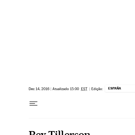
Pular para o conteúdo
ESPAÑA
Dec 14, 2016
|
Atualizado 15:00
EST
|
Edição:
Rex Tillerson