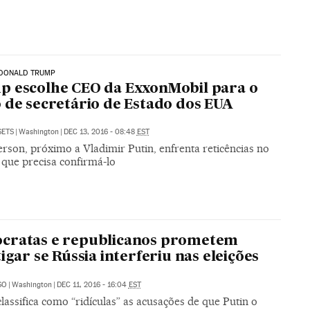
DONALD TRUMP
 escolhe CEO da ExxonMobil para o
 de secretário de Estado dos EUA
SETS
|
Washington
|
DEC 13, 2016 - 08:48
EST
erson, próximo a Vladimir Putin, enfrenta reticências no
 que precisa confirmá-lo
cratas e republicanos prometem
tigar se Rússia interferiu nas eleições
SO
|
Washington
|
DEC 11, 2016 - 16:04
EST
assifica como “ridículas” as acusações de que Putin o