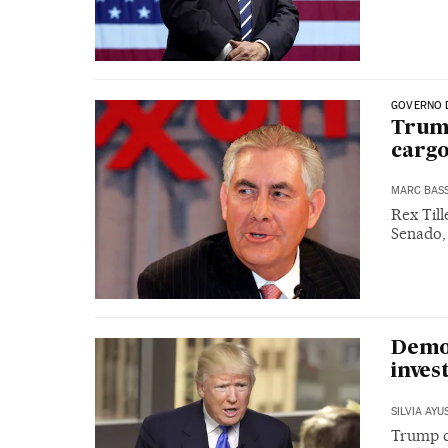
GOVERNO 
Trump
cargo
MARC BAS
Rex Till
Senado,
Demo
inves
SILVIA AYU
Trump cl