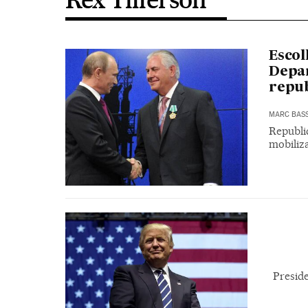
Escol
Depar
repub
MARC BAS
Republi
mobiliz
Preside