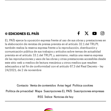
©
EDICIONES EL PAÍS
EL PAÍS BRASIL EN
EL PAÍS BRASI
EL PAÍS B
EL PA
EL PAÍS ejerce la oposición expresa frente al uso de sus obras y prestaciones en
la elaboración de revistas de prensa prevista en el artículo 32.1 del TRLPI;
también realiza la reserva expresa frente a la reproducción, distribución y
comunicación pública de sus trabajos y artículos sobre temas de actualidad
prevista en el artículo 33.1 del TRLPI; y, asimismo, realiza una reserva expresa
de las reproducciones y usos de las obras y otras prestaciones accesibles desde
este sitio web a medios de lectura mecánica u otros medios que resulten
adecuados a tal fin de conformidad con el artículo 67.3 del Real Decreto - ley
24/2021, de 2 de noviembre
Contacto
Venta de contenidos
Aviso legal
Política cookies
Política de privacidad
Mapa
Suscripciones EL PAÍS
Suscripciones empresas
RSS
Índice
Noticias de hoy