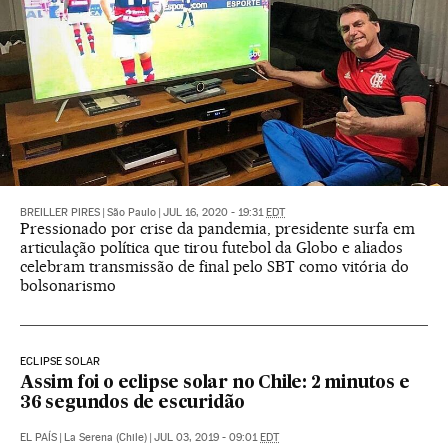
BREILLER PIRES
|
São Paulo
|
JUL 16, 2020 - 19:31
EDT
Pressionado por crise da pandemia, presidente surfa em
articulação política que tirou futebol da Globo e aliados
celebram transmissão de final pelo SBT como vitória do
bolsonarismo
ECLIPSE SOLAR
Assim foi o eclipse solar no Chile: 2 minutos e
36 segundos de escuridão
EL PAÍS
|
La Serena (Chile)
|
JUL 03, 2019 - 09:01
EDT