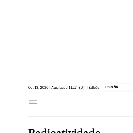
Pular para o conteúdo
ESPAÑA
Oct 13, 2020
|
Atualizado 11:17
EDT
|
Edição:
Radioatividade