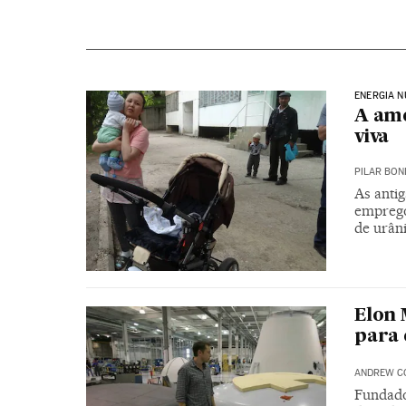
ENERGIA 
A ame
viva
PILAR BON
As antig
emprego
de urân
Elon 
para 
ANDREW C
Fundado