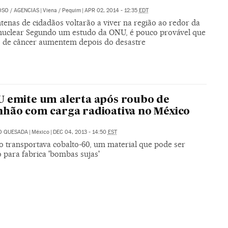
OSO
/
AGENCIAS
|
Viena / Pequim
|
APR 02, 2014 - 12:35
EDT
tenas de cidadãos voltarão a viver na região ao redor da
 nuclear Segundo um estudo da ONU, é pouco provável que
s de câncer aumentem depois do desastre
 emite um alerta após roubo de
hão com carga radioativa no México
O QUESADA
|
México
|
DEC 04, 2013 - 14:50
EST
lo transportava cobalto-60, um material que pode ser
o para fabrica 'bombas sujas'