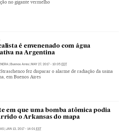
ação no gigante vermelho
A
calista é envenenado com água
ativa na Argentina
ENERA
|
Buenos Aires
|
MAY 27, 2017 - 10:05
EDT
Straschenco fez disparar o alarme de radiação da usina
ha, em Buenos Aires
ite em que uma bomba atômica podia
arrido o Arkansas do mapa
LAS
|
JAN 13, 2017 - 14:01
EST