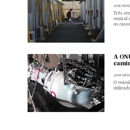
JOSE REIN
Três cen
central
os caso
A ONU
camin
JUAN DIEG
O veícu
utilizad