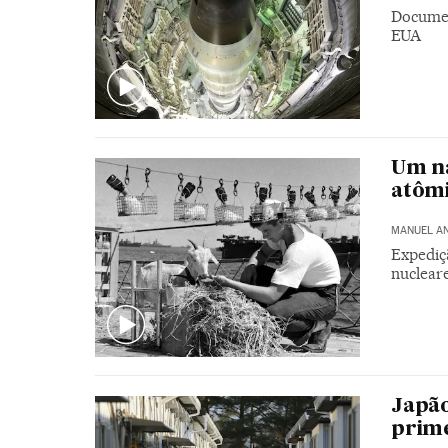
Documen
EUA
Um n
atôm
MANUEL A
Expediçã
nuclear
Japão
prim