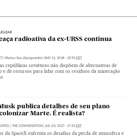
NUCLEAR
aça radioativa da ex-URSS continua
ET
|
Mailuu-Suu (Quirguistão)
|
MAY 21, 2018 - 15:53
EDT
as repúblicas soviéticas não dispõem de alternativas de
 e de recursos para lidar com os resíduos da mineração
io
Musk publica detalhes de seu plano
colonizar Marte. É realista?
OATES
/
THE CONVERSATION
|
JUL 03, 2017 - 17:33
EDT
r da SpaceX enfrenta os desafios da perda de atmosfera e