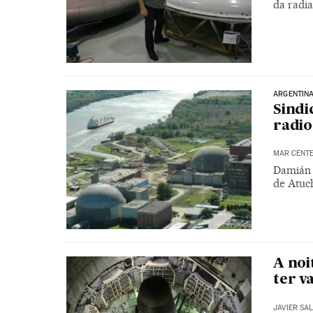
da radi
ARGENTIN
Sindi
radio
MAR CENT
Damián 
de Atuc
A no
ter v
JAVIER SA