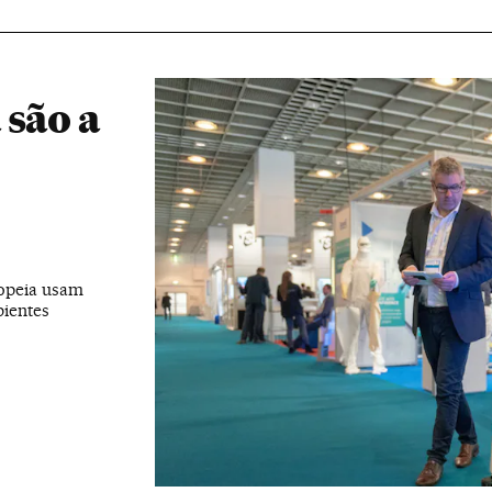
 são a
ropeia usam
bientes