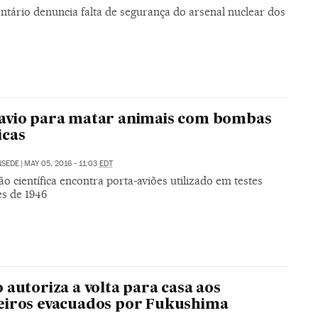
tário denuncia falta de segurança do arsenal nuclear dos
avio para matar animais com bombas
icas
NSEDE
|
MAY 05, 2016 - 11:03
EDT
o científica encontra porta-aviões utilizado em testes
es de 1946
 autoriza a volta para casa aos
eiros evacuados por Fukushima