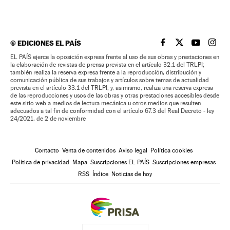
©
EDICIONES EL PAÍS
EL PAÍS BRASIL EN
EL PAÍS BRASI
EL PAÍS B
EL PA
EL PAÍS ejerce la oposición expresa frente al uso de sus obras y prestaciones en
la elaboración de revistas de prensa prevista en el artículo 32.1 del TRLPI;
también realiza la reserva expresa frente a la reproducción, distribución y
comunicación pública de sus trabajos y artículos sobre temas de actualidad
prevista en el artículo 33.1 del TRLPI; y, asimismo, realiza una reserva expresa
de las reproducciones y usos de las obras y otras prestaciones accesibles desde
este sitio web a medios de lectura mecánica u otros medios que resulten
adecuados a tal fin de conformidad con el artículo 67.3 del Real Decreto - ley
24/2021, de 2 de noviembre
Contacto
Venta de contenidos
Aviso legal
Política cookies
Política de privacidad
Mapa
Suscripciones EL PAÍS
Suscripciones empresas
RSS
Índice
Noticias de hoy