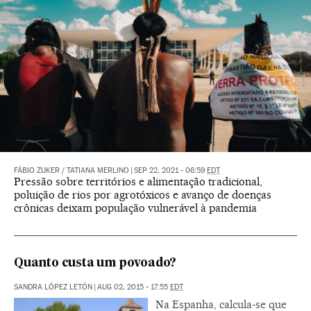
FÁBIO ZUKER
/
TATIANA MERLINO
|
SEP 22, 2021 - 06:59
EDT
Pressão sobre territórios e alimentação tradicional,
poluição de rios por agrotóxicos e avanço de doenças
crônicas deixam população vulnerável à pandemia
Quanto custa um povoado?
SANDRA LÓPEZ LETÓN
|
AUG 02, 2015 - 17:55
EDT
Na Espanha, calcula-se que