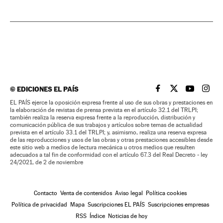
©
EDICIONES EL PAÍS
EL PAÍS BRASIL EN
EL PAÍS BRASI
EL PAÍS B
EL PA
EL PAÍS ejerce la oposición expresa frente al uso de sus obras y prestaciones en
la elaboración de revistas de prensa prevista en el artículo 32.1 del TRLPI;
también realiza la reserva expresa frente a la reproducción, distribución y
comunicación pública de sus trabajos y artículos sobre temas de actualidad
prevista en el artículo 33.1 del TRLPI; y, asimismo, realiza una reserva expresa
de las reproducciones y usos de las obras y otras prestaciones accesibles desde
este sitio web a medios de lectura mecánica u otros medios que resulten
adecuados a tal fin de conformidad con el artículo 67.3 del Real Decreto - ley
24/2021, de 2 de noviembre
Contacto
Venta de contenidos
Aviso legal
Política cookies
Política de privacidad
Mapa
Suscripciones EL PAÍS
Suscripciones empresas
RSS
Índice
Noticias de hoy