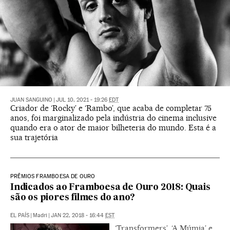
JUAN SANGUINO
|
JUL 10, 2021 - 19:26
EDT
Criador de ‘Rocky’ e ‘Rambo’, que acaba de completar 75
anos, foi marginalizado pela indústria do cinema inclusive
quando era o ator de maior bilheteria do mundo. Esta é a
sua trajetória
PRÊMIOS FRAMBOESA DE OURO
Indicados ao Framboesa de Ouro 2018: Quais
são os piores filmes do ano?
EL PAÍS
|
Madri
|
JAN 22, 2018 - 16:44
EST
‘Transformers’, ‘A Múmia’ e