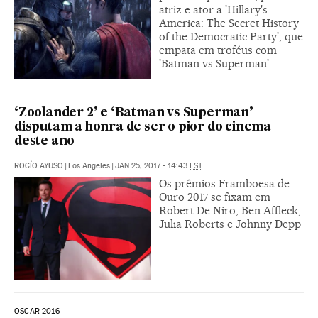
atriz e ator a 'Hillary's
America: The Secret History
of the Democratic Party', que
empata em troféus com
'Batman vs Superman'
‘Zoolander 2’ e ‘Batman vs Superman’
disputam a honra de ser o pior do cinema
deste ano
ROCÍO AYUSO
|
Los Angeles
|
JAN 25, 2017 - 14:43
EST
Os prêmios Framboesa de
Ouro 2017 se fixam em
Robert De Niro, Ben Affleck,
Julia Roberts e Johnny Depp
OSCAR 2016