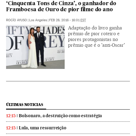
‘Cinquenta Tons de Cinza’, o ganhador do
Framboesa de Ouro de pior filme do ano
ROCÍO AYUSO
|
Los Angeles
|
FEB 28, 2016 - 16:01
EST
Adaptação do livro ganha
prêmio de pior roteiro e
piores protagonistas no
prêmio que é o 'anti-Oscar'
ÚLTIMAS NOTICIAS
Bolsonaro, a destruição como estratégia
12:15
Lula, uma ressurreição
12:15