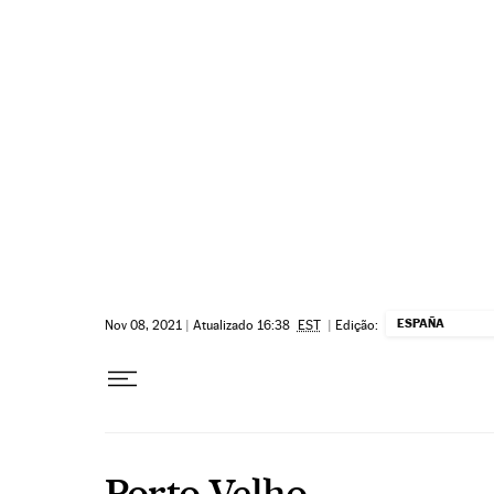
Pular para o conteúdo
ESPAÑA
Nov 08, 2021
|
Atualizado 16:38
EST
|
Edição:
Porto Velho