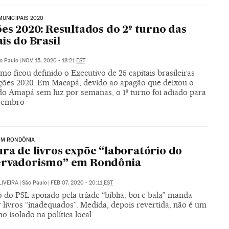
MUNICIPAIS 2020
ões 2020: Resultados do 2º turno das
ais do Brasil
o Paulo
|
NOV 15, 2020 - 18:21
EST
mo ficou definido o Executivo de 25 capitais brasileiras
ições 2020. Em Macapá, devido ao apagão que deixou o
do Amapá sem luz por semanas, o 1º turno foi adiado para
zembro
EM RONDÔNIA
ra de livros expõe “laboratório do
ervadorismo” em Rondônia
LIVEIRA
|
São Paulo
|
FEB 07, 2020 - 20:11
EST
do PSL apoiado pela tríade “bíblia, boi e bala” manda
 livros “inadequados”. Medida, depois revertida, não é um
 isolado na política local