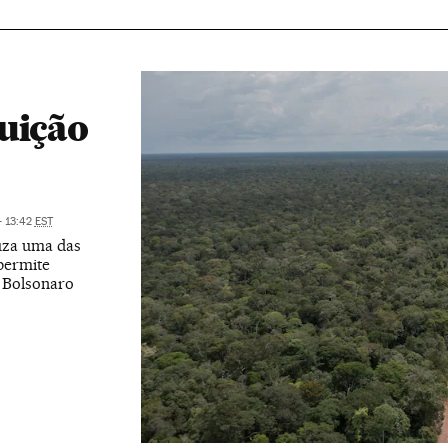
uição
- 13:42
EST
uza uma das
permite
 Bolsonaro