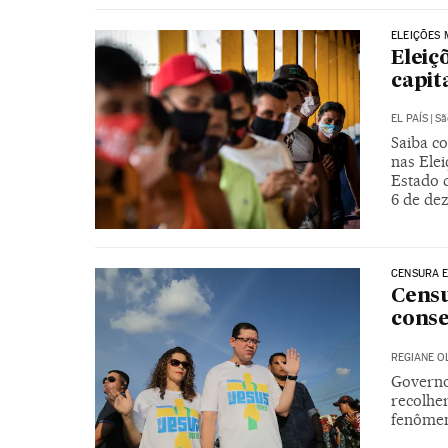
ELEIÇÕES 
Eleiç
capit
EL PAÍS
|
Sã
Saiba co
nas Ele
Estado 
6 de de
CENSURA 
Censu
cons
REGIANE O
Governo 
recolher
fenômeno