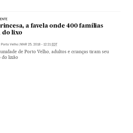
ENTE
Princesa, a favela onde 400 famílias
 do lixo
|
Porto Velho
|
MAR 25, 2018 - 12:21
EDT
nidade de Porto Velho, adultos e crianças tiram seu
 do lixão