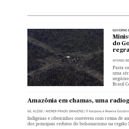
GOVERNO 
Minis
do Go
regra
AFONSO BE
Pasta c
uma sér
negócio
Brasil 
Amazônia em chamas, uma radiogra
GIL ALESSI
/
AVENER PRADO (IMAGENS)
|
TI Karipuna e Reserva Extrativ
Indígenas e ribeirinhos convivem com rotina de a
dos principais redutos do bolsonarismo na região