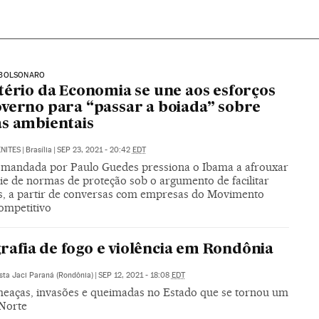
BOLSONARO
tério da Economia se une aos esforços
verno para “passar a boiada” sobre
s ambientais
NITES
|
Brasília
|
SEP 23, 2021 - 20:42
EDT
omandada por Paulo Guedes pressiona o Ibama a afrouxar
ie de normas de proteção sob o argumento de facilitar
s, a partir de conversas com empresas do Movimento
Competitivo
fia de fogo e violência em Rondônia
ista Jaci Paraná (Rondônia)
|
SEP 12, 2021 - 18:08
EDT
meaças, invasões e queimadas no Estado que se tornou um
 Norte