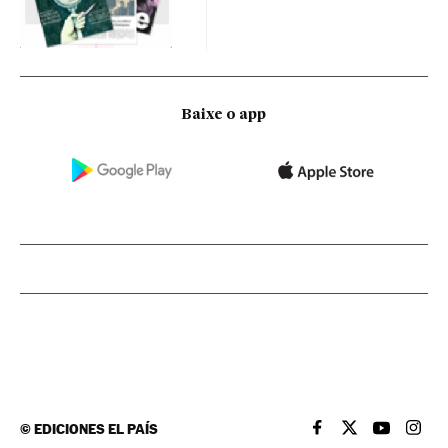
Baixe o app
©
EDICIONES EL PAÍS
EL PAÍS BRASIL EN
EL PAÍS BRASI
EL PAÍS B
EL PA