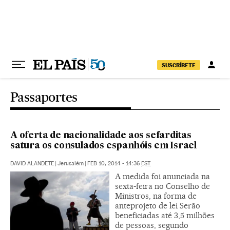
Pular para o conteúdo
SUSCRÍBETE
Passaportes
A oferta de nacionalidade aos sefarditas
satura os consulados espanhóis em Israel
DAVID ALANDETE
|
Jerusalém
|
FEB 10, 2014 - 14:36
EST
A medida foi anunciada na
sexta-feira no Conselho de
Ministros, na forma de
anteprojeto de lei Serão
beneficiadas até 3,5 milhões
de pessoas, segundo