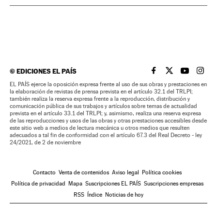
©
EDICIONES EL PAÍS
EL PAÍS BRASIL EN
EL PAÍS BRASI
EL PAÍS B
EL PA
EL PAÍS ejerce la oposición expresa frente al uso de sus obras y prestaciones en
la elaboración de revistas de prensa prevista en el artículo 32.1 del TRLPI;
también realiza la reserva expresa frente a la reproducción, distribución y
comunicación pública de sus trabajos y artículos sobre temas de actualidad
prevista en el artículo 33.1 del TRLPI; y, asimismo, realiza una reserva expresa
de las reproducciones y usos de las obras y otras prestaciones accesibles desde
este sitio web a medios de lectura mecánica u otros medios que resulten
adecuados a tal fin de conformidad con el artículo 67.3 del Real Decreto - ley
24/2021, de 2 de noviembre
Contacto
Venta de contenidos
Aviso legal
Política cookies
Política de privacidad
Mapa
Suscripciones EL PAÍS
Suscripciones empresas
RSS
Índice
Noticias de hoy