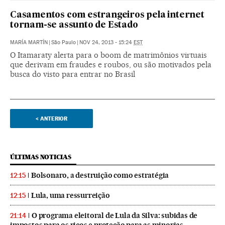
Casamentos com estrangeiros pela internet
tornam-se assunto de Estado
MARÍA MARTÍN
|
São Paulo
|
NOV 24, 2013 - 15:24
EST
O Itamaraty alerta para o boom de matrimônios virtuais
que derivam em fraudes e roubos, ou são motivados pela
busca do visto para entrar no Brasil
<
ANTERIOR
ÚLTIMAS NOTICIAS
Bolsonaro, a destruição como estratégia
12:15
Lula, uma ressurreição
12:15
O programa eleitoral de Lula da Silva: subidas de
21:14
impostos para os ricos e proteção para as minorias