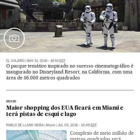
EL VIAJERO
|
MAY 31, 2019 - 19:53
EDT
O parque temático inspirado no sucesso cinematográfico é
inaugurado no Disneyland Resort, na Califórnia, com uma
área de 56.000 metros quadrados
MIAMI
Maior shopping dos EUA ficará em Miami e
terá pistas de esqui e lago
PABLO DE LLANO NEIRA
|
Miami
|
JUL 05, 2018 - 10:49
EDT
Complexo de meio milhão de
metros quadrados será