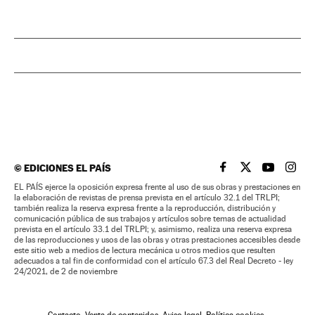
©
EDICIONES EL PAÍS
EL PAÍS BRASIL EN
EL PAÍS BRASI
EL PAÍS B
EL PA
EL PAÍS ejerce la oposición expresa frente al uso de sus obras y prestaciones en
la elaboración de revistas de prensa prevista en el artículo 32.1 del TRLPI;
también realiza la reserva expresa frente a la reproducción, distribución y
comunicación pública de sus trabajos y artículos sobre temas de actualidad
prevista en el artículo 33.1 del TRLPI; y, asimismo, realiza una reserva expresa
de las reproducciones y usos de las obras y otras prestaciones accesibles desde
este sitio web a medios de lectura mecánica u otros medios que resulten
adecuados a tal fin de conformidad con el artículo 67.3 del Real Decreto - ley
24/2021, de 2 de noviembre
Contacto
Venta de contenidos
Aviso legal
Política cookies