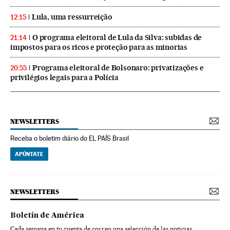
Lula, uma ressurreição
12:15
O programa eleitoral de Lula da Silva: subidas de
21:14
impostos para os ricos e proteção para as minorias
Programa eleitoral de Bolsonaro: privatizações e
20:55
privilégios legais para a Polícia
NEWSLETTERS
Receba o boletim diário do EL PAÍS Brasil
APÚNTATE
NEWSLETTERS
Boletín de América
Cada semana en tu cuenta de correo una selección de las noticias,