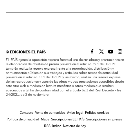
©
EDICIONES EL PAÍS
EL PAÍS BRASIL EN
EL PAÍS BRASI
EL PAÍS B
EL PA
EL PAÍS ejerce la oposición expresa frente al uso de sus obras y prestaciones en
la elaboración de revistas de prensa prevista en el artículo 32.1 del TRLPI;
también realiza la reserva expresa frente a la reproducción, distribución y
comunicación pública de sus trabajos y artículos sobre temas de actualidad
prevista en el artículo 33.1 del TRLPI; y, asimismo, realiza una reserva expresa
de las reproducciones y usos de las obras y otras prestaciones accesibles desde
este sitio web a medios de lectura mecánica u otros medios que resulten
adecuados a tal fin de conformidad con el artículo 67.3 del Real Decreto - ley
24/2021, de 2 de noviembre
Contacto
Venta de contenidos
Aviso legal
Política cookies
Política de privacidad
Mapa
Suscripciones EL PAÍS
Suscripciones empresas
RSS
Índice
Noticias de hoy