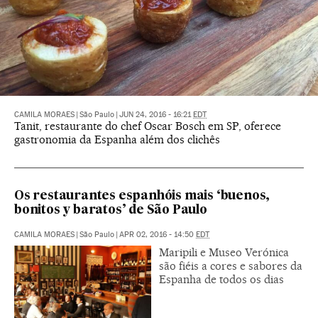
CAMILA MORAES
|
São Paulo
|
JUN 24, 2016 - 16:21
EDT
Tanit, restaurante do chef Oscar Bosch em SP, oferece
gastronomia da Espanha além dos clichês
Os restaurantes espanhóis mais ‘buenos,
bonitos y baratos’ de São Paulo
CAMILA MORAES
|
São Paulo
|
APR 02, 2016 - 14:50
EDT
Maripili e Museo Verónica
são fiéis a cores e sabores da
Espanha de todos os dias