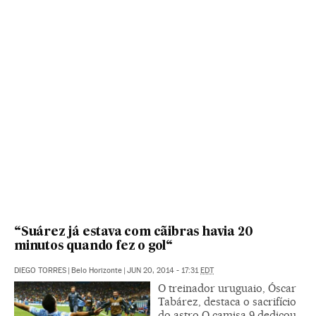
“Suárez já estava com cãibras havia 20
minutos quando fez o gol“
DIEGO TORRES
|
Belo Horizonte
|
JUN 20, 2014 - 17:31
EDT
O treinador uruguaio, Óscar
Tabárez, destaca o sacrifício
do astro O camisa 9 dedicou