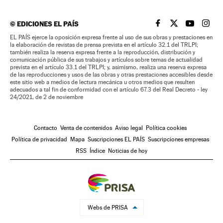
©
EDICIONES EL PAÍS
EL PAÍS BRASIL EN
EL PAÍS BRASI
EL PAÍS B
EL PA
EL PAÍS ejerce la oposición expresa frente al uso de sus obras y prestaciones en
la elaboración de revistas de prensa prevista en el artículo 32.1 del TRLPI;
también realiza la reserva expresa frente a la reproducción, distribución y
comunicación pública de sus trabajos y artículos sobre temas de actualidad
prevista en el artículo 33.1 del TRLPI; y, asimismo, realiza una reserva expresa
de las reproducciones y usos de las obras y otras prestaciones accesibles desde
este sitio web a medios de lectura mecánica u otros medios que resulten
adecuados a tal fin de conformidad con el artículo 67.3 del Real Decreto - ley
24/2021, de 2 de noviembre
Contacto
Venta de contenidos
Aviso legal
Política cookies
Política de privacidad
Mapa
Suscripciones EL PAÍS
Suscripciones empresas
RSS
Índice
Noticias de hoy
Webs de PRISA