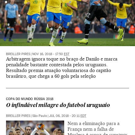
BREILLER PIRES
|
NOV 16, 2018 - 17:50
EST
Arbitragem ignora toque no braço de Danilo e marca
penalidade bastante contestada pelos uruguaios.
Resultado premia atuação voluntariosa do capitão
brasileiro, que chega a 60 gols pela seleção
COPA DO MUNDO RÚSSIA 2018
O infindável milagre do futebol uruguaio
BREILLER PIRES
|
São Paulo
|
JUL 06, 2018 - 20:11
EDT
Nem a eliminação para a
França nem a falha de
Muslera é capaz de suprimir