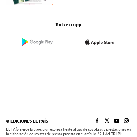
Baixe o app
©
EDICIONES EL PAÍS
EL PAÍS BRASIL EN
EL PAÍS BRASI
EL PAÍS B
EL PA
EL PAÍS ejerce la oposición expresa frente al uso de sus obras y prestaciones en
la elaboración de revistas de prensa prevista en el artículo 32.1 del TRLPI;