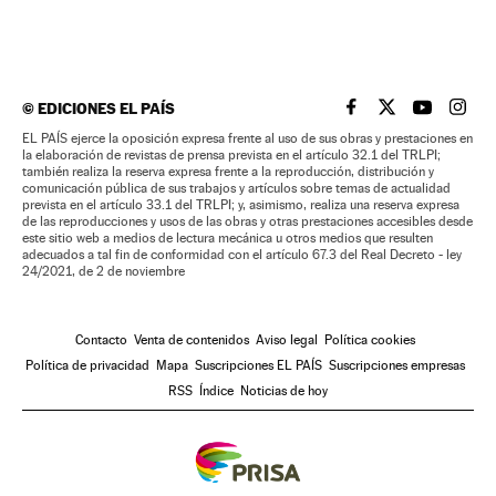
©
EDICIONES EL PAÍS
EL PAÍS BRASIL EN
EL PAÍS BRASI
EL PAÍS B
EL PA
EL PAÍS ejerce la oposición expresa frente al uso de sus obras y prestaciones en
la elaboración de revistas de prensa prevista en el artículo 32.1 del TRLPI;
también realiza la reserva expresa frente a la reproducción, distribución y
comunicación pública de sus trabajos y artículos sobre temas de actualidad
prevista en el artículo 33.1 del TRLPI; y, asimismo, realiza una reserva expresa
de las reproducciones y usos de las obras y otras prestaciones accesibles desde
este sitio web a medios de lectura mecánica u otros medios que resulten
adecuados a tal fin de conformidad con el artículo 67.3 del Real Decreto - ley
24/2021, de 2 de noviembre
Contacto
Venta de contenidos
Aviso legal
Política cookies
Política de privacidad
Mapa
Suscripciones EL PAÍS
Suscripciones empresas
RSS
Índice
Noticias de hoy