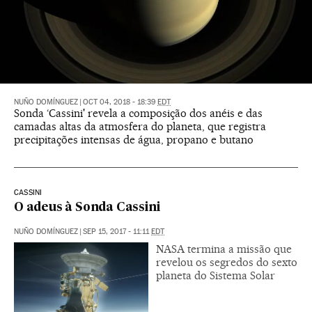
NUÑO DOMÍNGUEZ
|
OCT 04, 2018 - 18:39
EDT
Sonda ‘Cassini' revela a composição dos anéis e das
camadas altas da atmosfera do planeta, que registra
precipitações intensas de água, propano e butano
CASSINI
O adeus à Sonda Cassini
NUÑO DOMÍNGUEZ
|
SEP 15, 2017 - 11:11
EDT
NASA termina a missão que
revelou os segredos do sexto
planeta do Sistema Solar