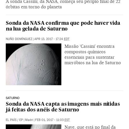
A sonda Cassini, da NASA, começa seu périplo final de 22
órbitas em torno do planeta
Sonda da NASA confirma que pode haver vida
na lua gelada de Saturno
NUÑO DOMÍNGUEZ
|
APR 13, 2017 - 17:24
EDT
Missão ‘Cassini’ encontra
compostos químicos
essenciais para sustentar
micróbios na lua de Saturno
SATURNO
Sonda da NASA capta as imagens mais nítidas
já feitas dos anéis de Saturno
EL PAÍS
/
EP
|
Madri
|
FEB 01, 2017 - 11:03
EST
Nave, que está no final da