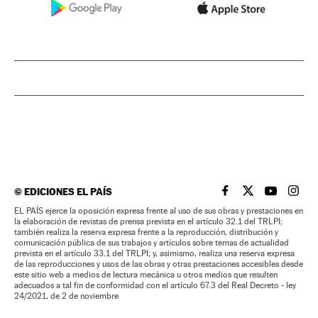
©
EDICIONES EL PAÍS
EL PAÍS BRASIL EN
EL PAÍS BRASI
EL PAÍS B
EL PA
EL PAÍS ejerce la oposición expresa frente al uso de sus obras y prestaciones en
la elaboración de revistas de prensa prevista en el artículo 32.1 del TRLPI;
también realiza la reserva expresa frente a la reproducción, distribución y
comunicación pública de sus trabajos y artículos sobre temas de actualidad
prevista en el artículo 33.1 del TRLPI; y, asimismo, realiza una reserva expresa
de las reproducciones y usos de las obras y otras prestaciones accesibles desde
este sitio web a medios de lectura mecánica u otros medios que resulten
adecuados a tal fin de conformidad con el artículo 67.3 del Real Decreto - ley
24/2021, de 2 de noviembre