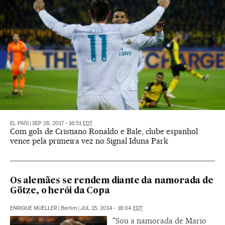
EL PAÍS
|
SEP 26, 2017 - 16:51
EDT
Com gols de Cristiano Ronaldo e Bale, clube espanhol
vence pela primeira vez no Signal Iduna Park
Os alemães se rendem diante da namorada de
Götze, o herói da Copa
ENRIQUE MUELLER
|
Berlim
|
JUL 15, 2014 - 18:04
EDT
"Sou a namorada de Mario