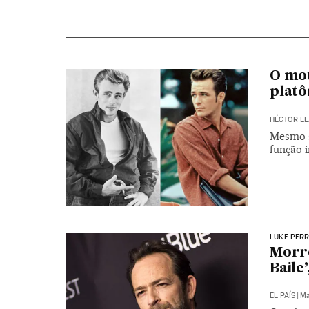
O mot
platô
HÉCTOR LL
Mesmo s
função 
LUKE PER
Morre
Baile’
EL PAÍS
|
Ma