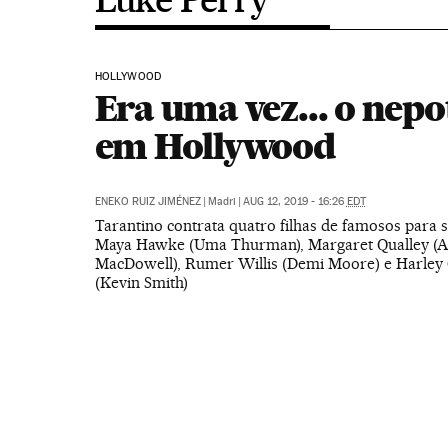
HOLLYWOOD
Era uma vez... o nep
em Hollywood
ENEKO RUIZ JIMÉNEZ
|
Madri
|
AUG 12, 2019 - 16:26
EDT
Tarantino contrata quatro filhas de famosos para 
Maya Hawke (Uma Thurman), Margaret Qualley (A
MacDowell), Rumer Willis (Demi Moore) e Harley
(Kevin Smith)