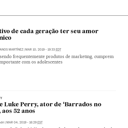
ivo de cada geração ter seu amor
nico
ANOS MARTÍNEZ
|
MAR 10, 2019 - 19:33
EDT
endo frequentemente produtos de marketing, cumprem
importante com os adolescentes
RY
 Luke Perry, ator de ‘Barrados no
, aos 52 anos
dri
|
MAR 04, 2019 - 16:29
EST