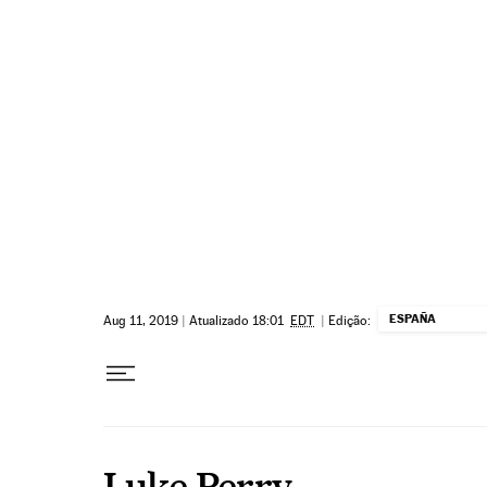
Pular para o conteúdo
ESPAÑA
Aug 11, 2019
|
Atualizado 18:01
EDT
|
Edição:
Luke Perry