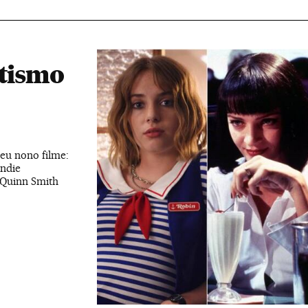
otismo
seu nono filme:
ndie
 Quinn Smith