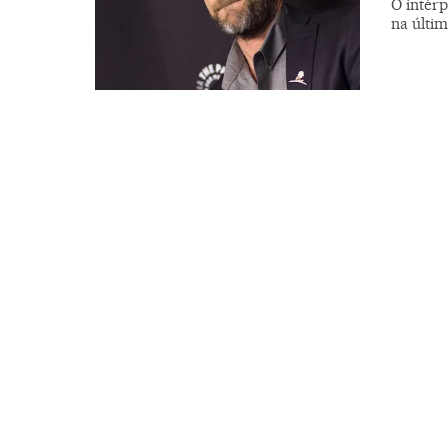
O intér
na últi