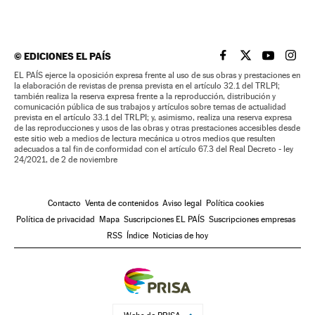
©
EDICIONES EL PAÍS
EL PAÍS BRASIL EN
EL PAÍS BRASI
EL PAÍS B
EL PA
EL PAÍS ejerce la oposición expresa frente al uso de sus obras y prestaciones en
la elaboración de revistas de prensa prevista en el artículo 32.1 del TRLPI;
también realiza la reserva expresa frente a la reproducción, distribución y
comunicación pública de sus trabajos y artículos sobre temas de actualidad
prevista en el artículo 33.1 del TRLPI; y, asimismo, realiza una reserva expresa
de las reproducciones y usos de las obras y otras prestaciones accesibles desde
este sitio web a medios de lectura mecánica u otros medios que resulten
adecuados a tal fin de conformidad con el artículo 67.3 del Real Decreto - ley
24/2021, de 2 de noviembre
Contacto
Venta de contenidos
Aviso legal
Política cookies
Política de privacidad
Mapa
Suscripciones EL PAÍS
Suscripciones empresas
RSS
Índice
Noticias de hoy