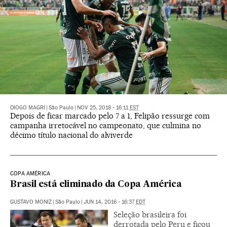
DIOGO MAGRI
|
São Paulo
|
NOV 25, 2018 - 16:11
EST
Depois de ficar marcado pelo 7 a 1, Felipão ressurge com
campanha irretocável no campeonato, que culmina no
décimo título nacional do alviverde
COPA AMÉRICA
Brasil está eliminado da Copa América
GUSTAVO MONIZ
|
São Paulo
|
JUN 14, 2016 - 16:37
EDT
Seleção brasileira foi
derrotada pelo Peru e ficou