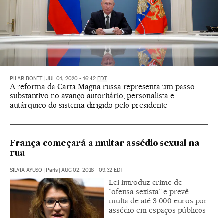
PILAR BONET
|
JUL 01, 2020 - 16:42
EDT
A reforma da Carta Magna russa representa um passo
substantivo no avanço autoritário, personalista e
autárquico do sistema dirigido pelo presidente
França começará a multar assédio sexual na
rua
SILVIA AYUSO
|
Paris
|
AUG 02, 2018 - 09:32
EDT
Lei introduz crime de
“ofensa sexista” e prevê
multa de até 3.000 euros por
assédio em espaços públicos