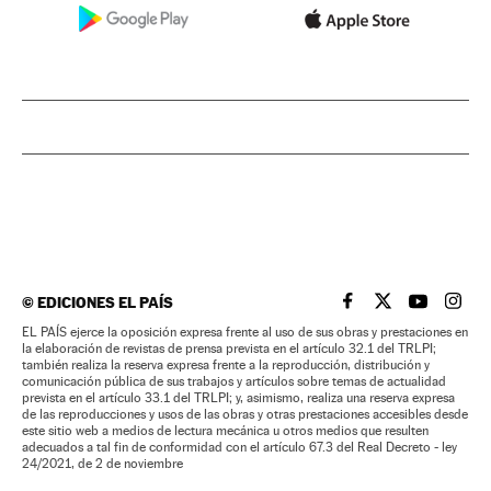
©
EDICIONES EL PAÍS
EL PAÍS BRASIL EN
EL PAÍS BRASI
EL PAÍS B
EL PA
EL PAÍS ejerce la oposición expresa frente al uso de sus obras y prestaciones en
la elaboración de revistas de prensa prevista en el artículo 32.1 del TRLPI;
también realiza la reserva expresa frente a la reproducción, distribución y
comunicación pública de sus trabajos y artículos sobre temas de actualidad
prevista en el artículo 33.1 del TRLPI; y, asimismo, realiza una reserva expresa
de las reproducciones y usos de las obras y otras prestaciones accesibles desde
este sitio web a medios de lectura mecánica u otros medios que resulten
adecuados a tal fin de conformidad con el artículo 67.3 del Real Decreto - ley
24/2021, de 2 de noviembre