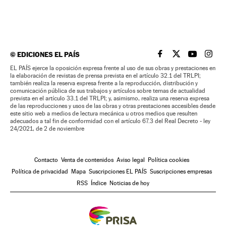
©
EDICIONES EL PAÍS
EL PAÍS BRASIL EN
EL PAÍS BRASI
EL PAÍS B
EL PA
EL PAÍS ejerce la oposición expresa frente al uso de sus obras y prestaciones en
la elaboración de revistas de prensa prevista en el artículo 32.1 del TRLPI;
también realiza la reserva expresa frente a la reproducción, distribución y
comunicación pública de sus trabajos y artículos sobre temas de actualidad
prevista en el artículo 33.1 del TRLPI; y, asimismo, realiza una reserva expresa
de las reproducciones y usos de las obras y otras prestaciones accesibles desde
este sitio web a medios de lectura mecánica u otros medios que resulten
adecuados a tal fin de conformidad con el artículo 67.3 del Real Decreto - ley
24/2021, de 2 de noviembre
Contacto
Venta de contenidos
Aviso legal
Política cookies
Política de privacidad
Mapa
Suscripciones EL PAÍS
Suscripciones empresas
RSS
Índice
Noticias de hoy