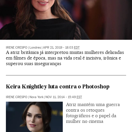
IRENE CRESPO
|
Londres
|
APR 21, 2019 - 18:03
EDT
A atriz britânica já interpretou muitas mulheres delicadas
em filmes de época, mas na vida real é incisiva, irônica e
superou suas inseguranças
Keira Knightley luta contra o Photoshop
IRENE CRESPO
|
Nova York
|
NOV 11, 2014 - 15:49
EST
Atriz mantém uma guerra
contra os retoques
fotográficos e o papel da
mulher no cinema