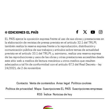
©
EDICIONES EL PAÍS
EL PAÍS BRASIL EN
EL PAÍS BRASI
EL PAÍS B
EL PA
EL PAÍS ejerce la oposición expresa frente al uso de sus obras y prestaciones en
la elaboración de revistas de prensa prevista en el artículo 32.1 del TRLPI;
también realiza la reserva expresa frente a la reproducción, distribución y
comunicación pública de sus trabajos y artículos sobre temas de actualidad
prevista en el artículo 33.1 del TRLPI; y, asimismo, realiza una reserva expresa
de las reproducciones y usos de las obras y otras prestaciones accesibles desde
este sitio web a medios de lectura mecánica u otros medios que resulten
adecuados a tal fin de conformidad con el artículo 67.3 del Real Decreto - ley
24/2021, de 2 de noviembre
Contacto
Venta de contenidos
Aviso legal
Política cookies
Política de privacidad
Mapa
Suscripciones EL PAÍS
Suscripciones empresas
RSS
Índice
Noticias de hoy