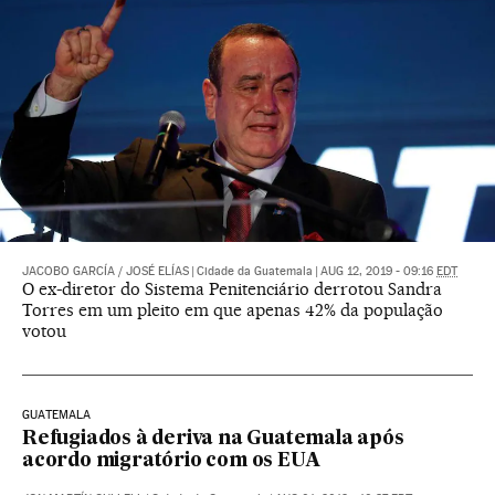
JACOBO GARCÍA
/
JOSÉ ELÍAS
|
Cidade da Guatemala
|
AUG 12, 2019 - 09:16
EDT
O ex-diretor do Sistema Penitenciário derrotou Sandra
Torres em um pleito em que apenas 42% da população
votou
GUATEMALA
Refugiados à deriva na Guatemala após
acordo migratório com os EUA