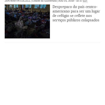
JON MARTÍN CULLELL
|
Cidade da Guatemala
|
AUG 01, 2019 - 10:37
EDT
Despreparo do país centro-
americano para ser um lugar
de refúgio se reflete nos
serviços públicos colapsados